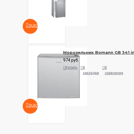
QUICKVIEW
Морозильник Bomann GB 341 i
974 руб.
Купить
В
В
закладки
сравнение
QUICKVIEW