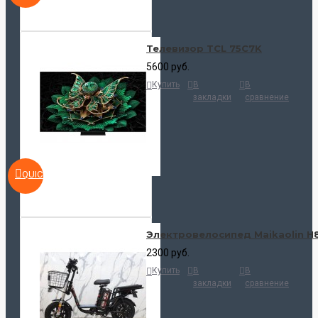
Телевизор TCL 75C7K
5600 руб.
Купить
В
В
закладки
сравнение
QUICKVIEW
Электровелосипед Maikaolin H
2300 руб.
Купить
В
В
закладки
сравнение