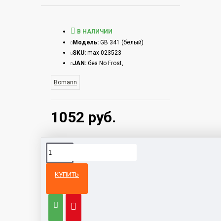
В НАЛИЧИИ
Модель:
GB 341 (белый)
SKU:
max-023523
JAN:
без No Frost,
Bomann
1052 руб.
КУПИТЬ
Из той же
Тот же
категории
бренд