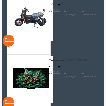
3700 руб.
Купить
В
В
закладки
сравнение
QUICKVIEW
Телевизор TCL 55C7K
2800 руб.
Купить
В
В
закладки
сравнение
QUICKVIEW