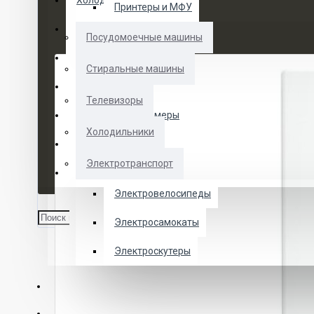
Холодильники
Принтеры и МФУ
Электротранспорт
Посудомоечные машины
Духовые шкафы
Стиральные машины
Кофемашины
Телевизоры
Морозильные камеры
Холодильники
Ноутбуки
Электротранспорт
Телевизоры
Электровелосипеды
Электросамокаты
Электроскутеры
О НАС
УСЛУГИ