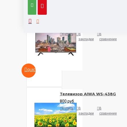
Телевизор Aiwa 32FLE9600
500 руб.
Купить
В
В
закладки
сравнение
QUICKVIEW
Телевизор AIWA WS-438G
800 руб.
Купить
В
В
закладки
сравнение