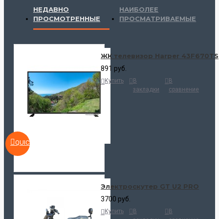
НЕДАВНО
НАИБОЛЕЕ
ПРОСМОТРЕННЫЕ
ПРОСМАТРИВАЕМЫЕ
ЖК телевизор Harper 43F670TS
891 руб.
Купить
В
В
закладки
сравнение
QUICKVIEW
Электроскутер GT U2 PRO
3700 руб.
Купить
В
В