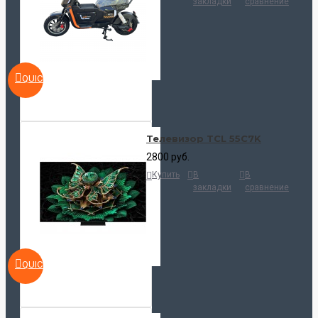
закладки
сравнение
QUICKVIEW
Телевизор TCL 55C7K
2800 руб.
Купить
В
В
закладки
сравнение
QUICKVIEW