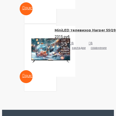
QUICKVIEW
MiniLED телевизор Harper 55Q
2315 руб.
Купить
В
В
закладки
сравнение
QUICKVIEW