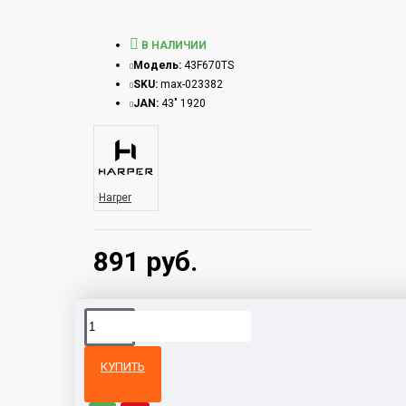
В НАЛИЧИИ
Модель:
43F670TS
SKU:
max-023382
JAN:
43" 1920
Harper
891 руб.
КУПИТЬ
Из той же
Тот же
категории
бренд