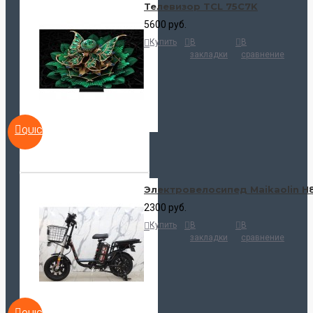
Телевизор TCL 75C7K
5600 руб.
Купить
В
В
закладки
сравнение
QUICKVIEW
Электровелосипед Maikaolin H
2300 руб.
Купить
В
В
закладки
сравнение