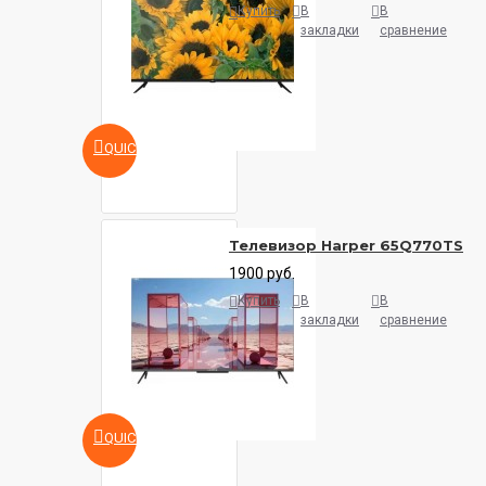
Купить
В
В
закладки
сравнение
QUICKVIEW
Телевизор Harper 65Q770TS
1900 руб.
Купить
В
В
закладки
сравнение
QUICKVIEW