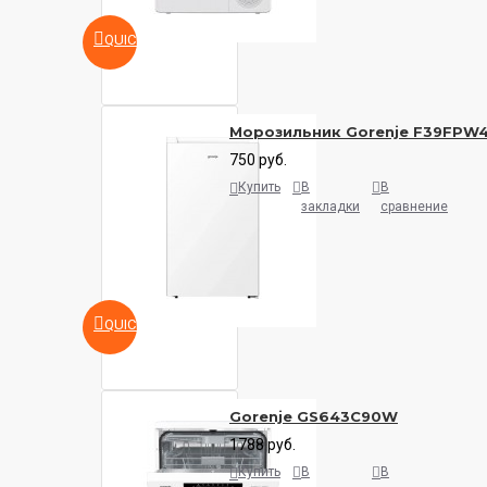
QUICKVIEW
Морозильник Gorenje F39FPW
750 руб.
Купить
В
В
закладки
сравнение
QUICKVIEW
Gorenje GS643C90W
1788 руб.
Купить
В
В