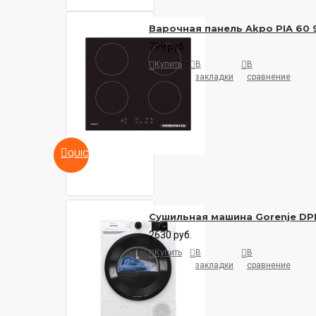
Варочная панель Akpo PIA 60 
799 руб.
Купить
В
В
закладки
сравнение
QUICKVIEW
Сушильная машина Gorenje DP
2630 руб.
Купить
В
В
закладки
сравнение