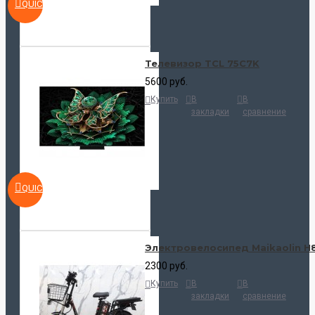
QUICKVIEW
Телевизор TCL 75C7K
5600 руб.
Купить
В
В
закладки
сравнение
QUICKVIEW
Электровелосипед Maikaolin H
2300 руб.
Купить
В
В
закладки
сравнение