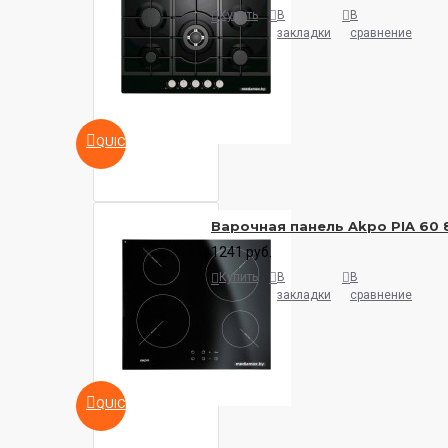
Купить
В
В
закладки
сравнение
QUICKVIEW
Варочная панель Akpo PIA 60 
1241 руб.
Купить
В
В
закладки
сравнение
QUICKVIEW