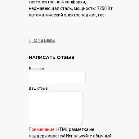
газ+электро на 4 конфорки,
нержавеющая сталь, мощность: 7250 Вт,
автоматический электроподжиг, газ-
контроль, решетки: чугун, независимая
установка, размеры (ШхГ): 60x52 см
ОТЗЫВЫ
Гарантия:
12 мес.
НАПИСАТЬ ОТЗЫВ
Ваше имя:
Ваш отзыв:
Примечание:
HTML разметка не
поддерживается! Используйте обычный