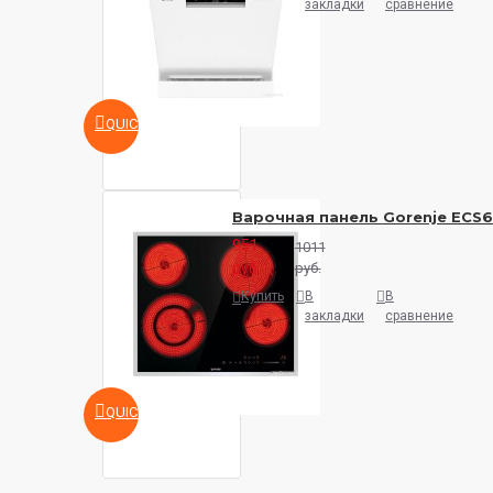
закладки
сравнение
QUICKVIEW
Варочная панель Gorenje ECS
951
1011
руб.
руб.
Купить
В
В
закладки
сравнение
QUICKVIEW