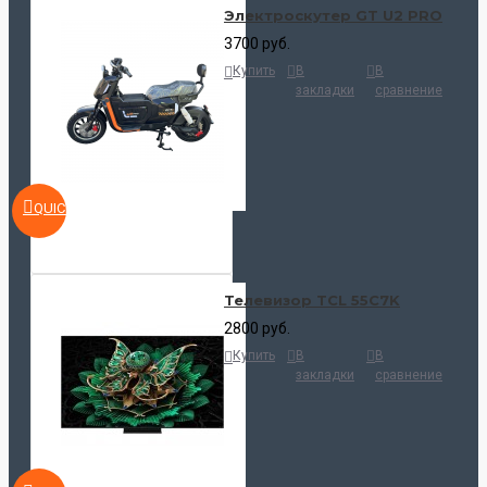
Электроскутер GT U2 PRO
3700 руб.
Купить
В
В
закладки
сравнение
QUICKVIEW
Телевизор TCL 55C7K
2800 руб.
Купить
В
В
закладки
сравнение