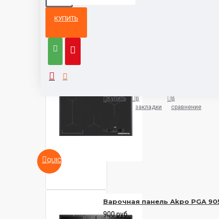
КУПИТЬ
Из той же
Тот же
категории
бренд
Варочная панель AEG IAE8488
5932 руб.
Купить
В
В
закладки
сравнение
QUICKVIEW
Варочная панель Akpo PGA 90
900 руб.