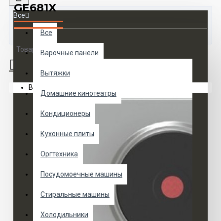
GE681X
Все
Все
Товаров 0 (0 руб.)
Варочные панели
Вытяжки
Ваша корзина пуста!
Домашние кинотеатры
Кондиционеры
Кухонные плиты
Оргтехника
Посудомоечные машины
Стиральные машины
Холодильники