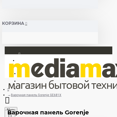
КОРЗИНА
Вход
Регистрация
+375 29 377 88 33
+375 33 673 17 31 (МТС)
Варочная панель Gorenje GE681X
Menu
Варочная панель Gorenje