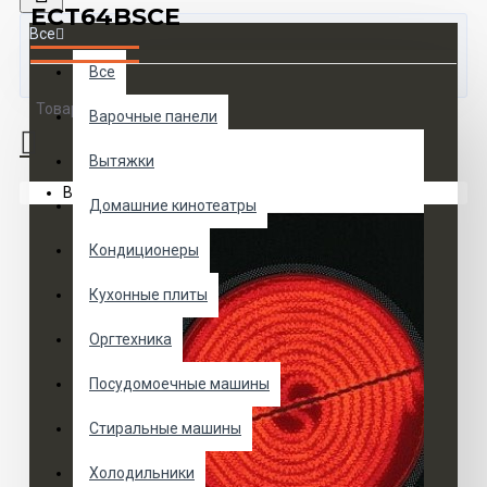
ECT64BSCE
Все
Все
Товаров 0 (0 руб.)
Варочные панели
Вытяжки
Ваша корзина пуста!
Домашние кинотеатры
Кондиционеры
Кухонные плиты
Оргтехника
Посудомоечные машины
Стиральные машины
Холодильники