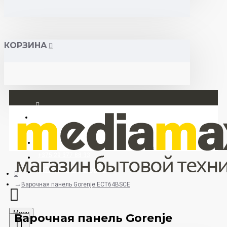
КОРЗИНА
Вход
Регистрация
+375 29 377 88 33
+375 33 673 17 31 (МТС)
Варочная панель Gorenje ECT64BSCE
Menu
Варочная панель Gorenje