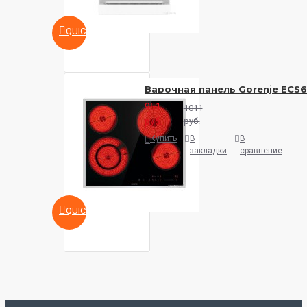
QUICKVIEW
Варочная панель Gorenje ECS
951
1011
руб.
руб.
Купить
В
В
закладки
сравнение
QUICKVIEW