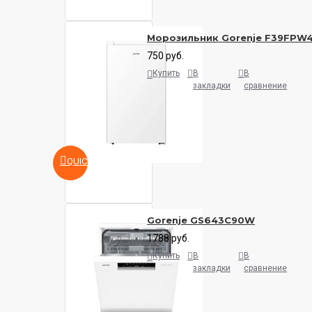
Морозильник Gorenje F39FPW
750 руб.
Купить
В
В
закладки
сравнение
QUICKVIEW
Gorenje GS643C90W
1788 руб.
Купить
В
В
закладки
сравнение