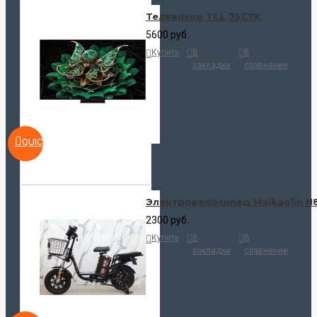
Телевизор TCL 75C7K
5600 руб.
Купить
В
В
закладки
сравнение
QUICKVIEW
Электровелосипед Maikaolin H
2300 руб.
Купить
В
В
закладки
сравнение