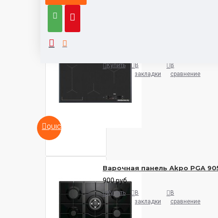
категории
бренд
Варочная панель AEG IAE8488
5932 руб.
Купить
В
В
закладки
сравнение
QUICKVIEW
Варочная панель Akpo PGA 90
900 руб.
Купить
В
В
закладки
сравнение