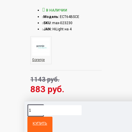
В НАЛИЧИИ
Модель:
ECT64BSCE
SKU:
max-023230
JAN:
HiLight на 4
Gorenje
1143 руб.
883 руб.
КУПИТЬ
Из той же
Тот же