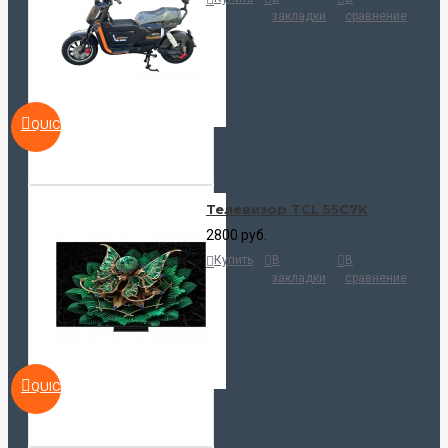
закладки
сравнение
QUICKVIEW
Телевизор TCL 55C7K
2800 руб.
Купить
В
В
закладки
сравнение
QUICKVIEW