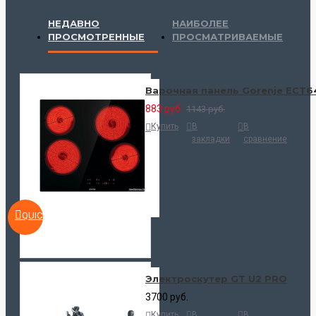
НЕДАВНО
НАИБОЛЕЕ
ПРОСМОТРЕННЫЕ
ПРОСМАТРИВАЕМЫЕ
Варочная панель Gorenje ECT
883 руб.
1143 руб.
Купить
В
В
закладки
сравнение
QUICKVIEW
Электроскутер GT U2 PRO
3700 руб.
Купить
В
В