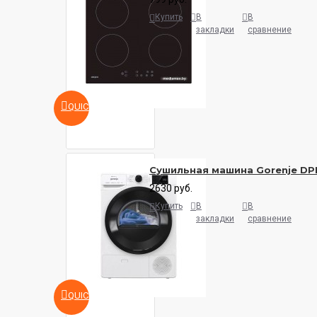
Купить
В
В
закладки
сравнение
QUICKVIEW
Сушильная машина Gorenje DP
2630 руб.
Купить
В
В
закладки
сравнение
QUICKVIEW