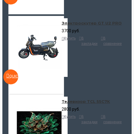
Электроскутер GT U2 PRO
3700 руб.
Купить
В
В
закладки
сравнение
QUICKVIEW
Телевизор TCL 55C7K
2800 руб.
Купить
В
В
закладки
сравнение