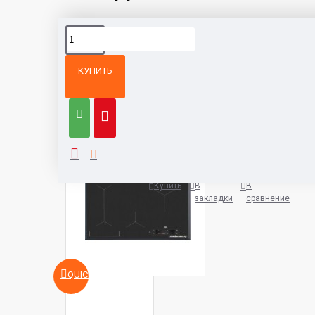
КУПИТЬ
Из той же
Тот же
категории
бренд
Варочная панель AEG IAE8488
5932 руб.
Купить
В
В
закладки
сравнение
QUICKVIEW