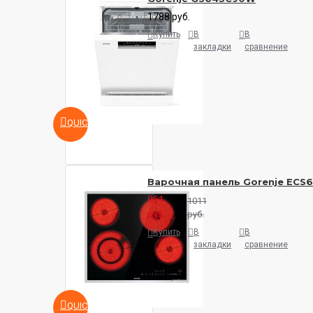
1788 руб.
Купить
В
В
закладки
сравнение
QUICKVIEW
Варочная панель Gorenje ECS
951
1011
руб.
руб.
Купить
В
В
закладки
сравнение
QUICKVIEW