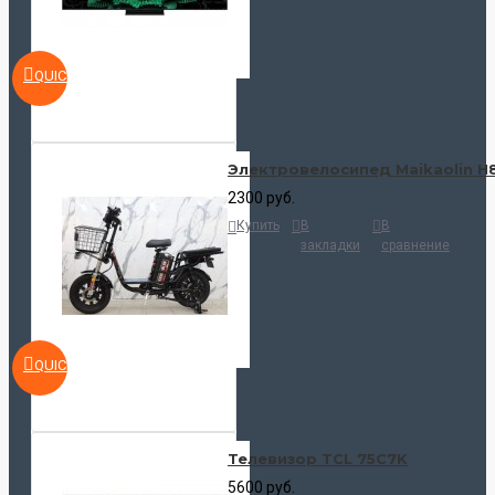
QUICKVIEW
Электровелосипед Maikaolin H
2300 руб.
Купить
В
В
закладки
сравнение
QUICKVIEW
Телевизор TCL 75C7K
5600 руб.