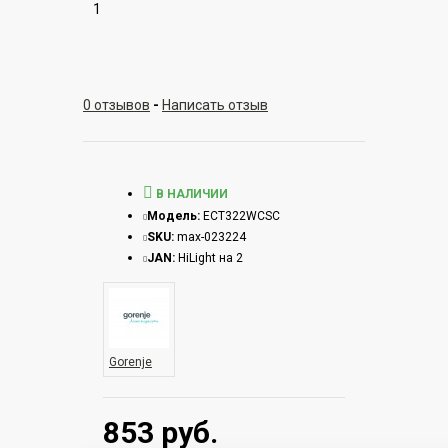
1
0 отзывов
-
Написать отзыв
В НАЛИЧИИ
Модель:
ECT322WCSC
SKU:
max-023224
JAN:
HiLight на 2
Gorenje
853 руб.