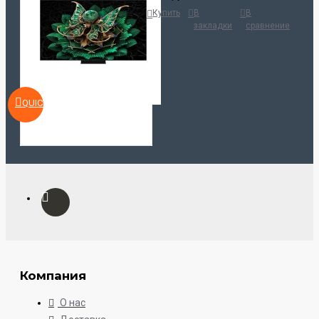
Купить
В
В
закладки
сравнение
QUICKVIEW
Компания
О нас