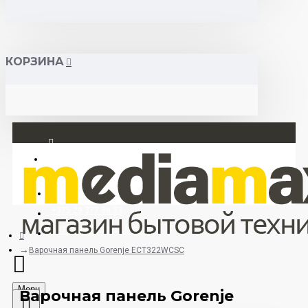
КОРЗИНА
Вход
Регистрация
+375 29 377 88 33
+375 33 673 17 31 (МТС)
Варочная панель Gorenje ECT322WCSC
Menu
Варочная панель Gorenje