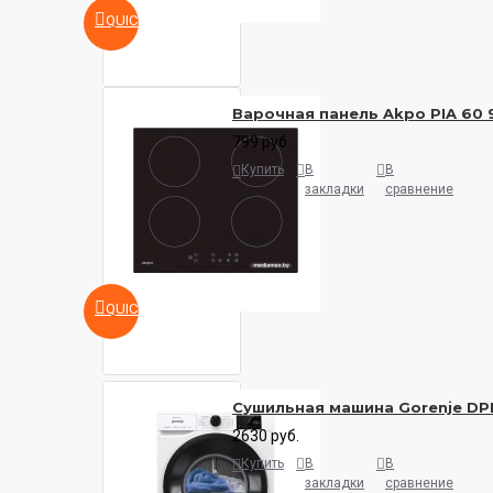
QUICKVIEW
Варочная панель Akpo PIA 60 
799 руб.
Купить
В
В
закладки
сравнение
QUICKVIEW
Сушильная машина Gorenje DP
2630 руб.
Купить
В
В
закладки
сравнение