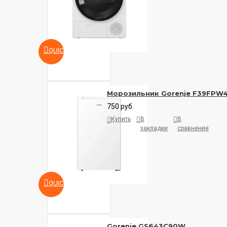
QUICKVIEW
Морозильник Gorenje F39FPW
750 руб.
Купить
В
В
закладки
сравнение
QUICKVIEW
Gorenje GS643C90W