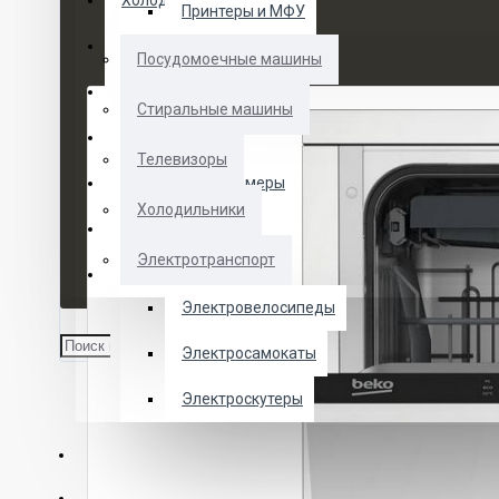
Холодильники
Принтеры и МФУ
Электротранспорт
Посудомоечные машины
Духовые шкафы
Стиральные машины
Кофемашины
Телевизоры
Морозильные камеры
Холодильники
Ноутбуки
Электротранспорт
Телевизоры
Электровелосипеды
Электросамокаты
Электроскутеры
О НАС
УСЛУГИ