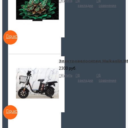
Купить
В
В
закладки
сравнение
QUICKVIEW
Электровелосипед Maikaolin H
2300 руб.
Купить
В
В
закладки
сравнение
QUICKVIEW