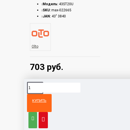
Модель:
43ST20U
SKU:
max-022665
JAN:
43" 3840
Olto
703 руб.
КУПИТЬ
Из той же
Тот же
категории
бренд