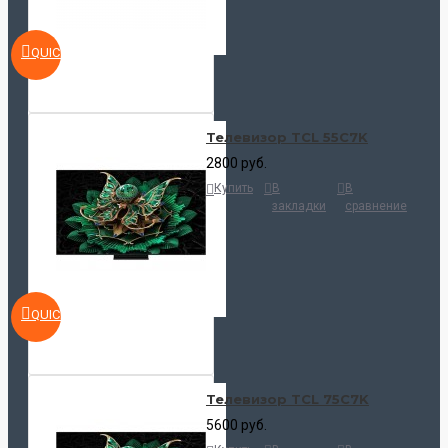
QUICKVIEW
Телевизор TCL 55C7K
2800 руб.
Купить
В
В
закладки
сравнение
QUICKVIEW
Телевизор TCL 75C7K
5600 руб.