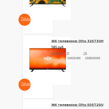
QUICKVIEW
ЖК телевизор Olto 32ST30H
585 руб.
Купить
В
В
закладки
сравнение
QUICKVIEW
ЖК телевизор Olto 50ST20U