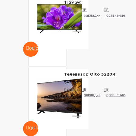
1139 руб.
Купить
В
В
закладки
сравнение
QUICKVIEW
Телевизор Olto 3220R
547 руб.
Купить
В
В
закладки
сравнение
QUICKVIEW