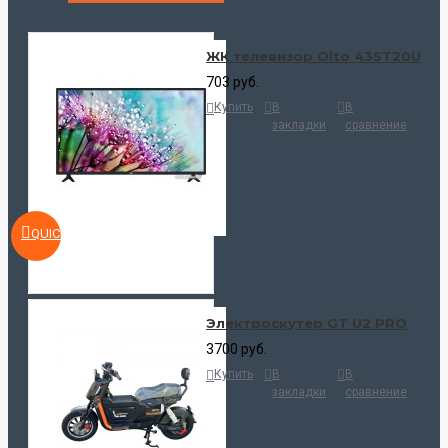
ЖК телевизор Olto 43ST20U
703 руб.
Купить
В
В
закладки
сравнение
QUICKVIEW
Электроскутер GT U2 PRO
3700 руб.
Купить
В
В
закладки
сравнение