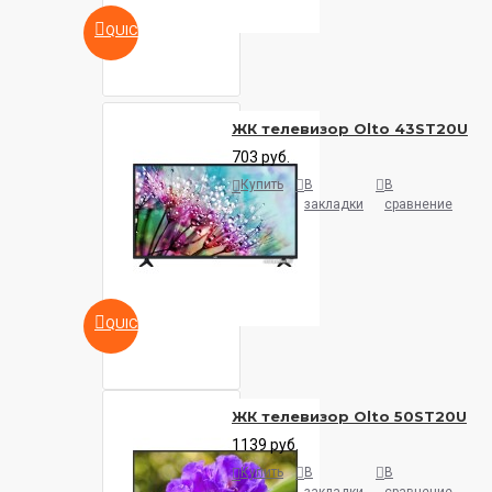
QUICKVIEW
ЖК телевизор Olto 43ST20U
703 руб.
Купить
В
В
закладки
сравнение
QUICKVIEW
ЖК телевизор Olto 50ST20U
1139 руб.
Купить
В
В