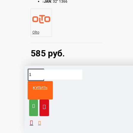
JAN:
32" 1366
Olto
585 руб.
КУПИТЬ
Из той же
Тот же
категории
бренд
Телевизор Aiwa 32FLE9600
500 руб.