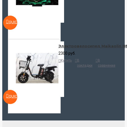
QUICKVIEW
Электровелосипед Maikaolin H
2300 руб.
Купить
В
В
закладки
сравнение
QUICKVIEW