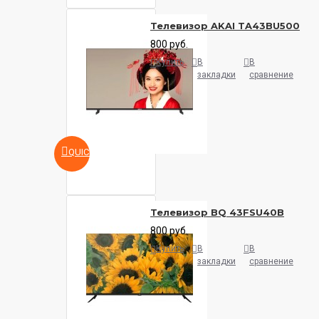
Телевизор AKAI TA43BU500
800 руб.
Купить
В
В
закладки
сравнение
QUICKVIEW
Телевизор BQ 43FSU40B
800 руб.
Купить
В
В
закладки
сравнение