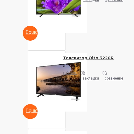
закладки
сравнение
QUICKVIEW
Телевизор Olto 3220R
547 руб.
Купить
В
В
закладки
сравнение
QUICKVIEW