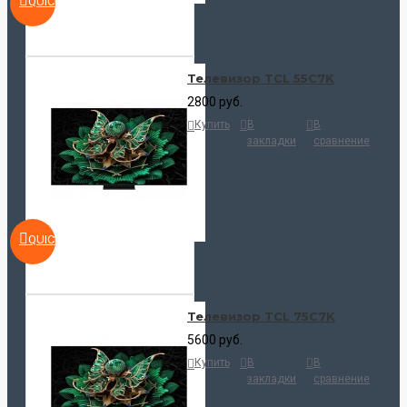
QUICKVIEW
Телевизор TCL 55C7K
2800 руб.
Купить
В
В
закладки
сравнение
QUICKVIEW
Телевизор TCL 75C7K
5600 руб.
Купить
В
В
закладки
сравнение