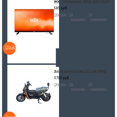
ЖК телевизор Olto 32ST30H
585 руб.
Купить
В
В
закладки
сравнение
QUICKVIEW
Электроскутер GT U2 PRO
3700 руб.
Купить
В
В
закладки
сравнение