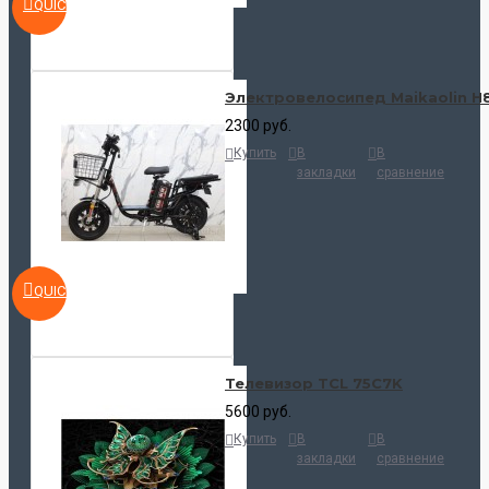
QUICKVIEW
Электровелосипед Maikaolin H
2300 руб.
Купить
В
В
закладки
сравнение
QUICKVIEW
Телевизор TCL 75C7K
5600 руб.
Купить
В
В
закладки
сравнение