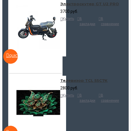
Электроскутер GT U2 PRO
3700 руб.
Купить
В
В
закладки
сравнение
QUICKVIEW
Телевизор TCL 55C7K
2800 руб.
Купить
В
В
закладки
сравнение