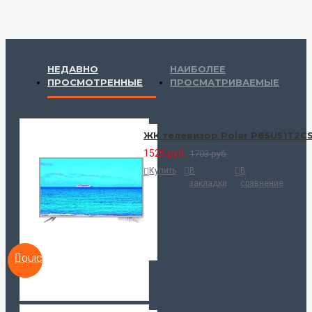
НЕДАВНО
НАИБОЛЕЕ
ПРОСМОТРЕННЫЕ
ПРОСМАТРИВАЕМЫЕ
ЖК телевизор Polar P65U51T2C
1526 руб.
1703 руб.
Купить
В
В
закладки
сравнение
QUICKVIEW