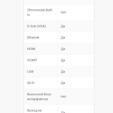
Chromecast Built-
Нет
in
D-Sub (VGA)
Да
Ethernet
Да
HDMI
Да
SCART
Да
USB
Да
Wi-Fi
Да
Выносной блок
Нет
интерфейсов
Выход на
Да