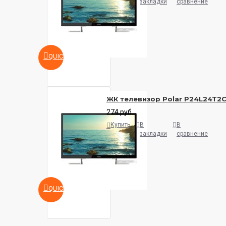
закладки
сравнение
QUICKVIEW
ЖК телевизор Polar P24L24T2
274 руб.
Купить
В
В
закладки
сравнение
QUICKVIEW