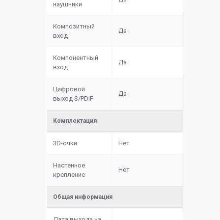
наушники
Композитный
Да
вход
Компонентный
Да
вход
Цифровой
Да
выход S/PDIF
Комплектация
3D-очки
Нет
Настенное
Нет
крепление
Общая информация
Дата выхода на