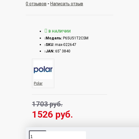
0 отзывов
-
Написать отзыв
В НАЛИЧИИ
Модель:
P65U51T2CSM
SKU:
max-022647
JAN:
65" 3840
Polar
1703 руб.
1526 руб.