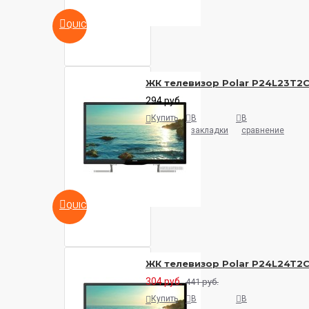
QUICKVIEW
ЖК телевизор Polar P24L23T2
294 руб.
Купить
В
В
закладки
сравнение
QUICKVIEW
ЖК телевизор Polar P24L24T2
304 руб.
441 руб.
Купить
В
В