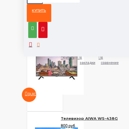
КУПИТЬ
Из той же
Тот же
категории
бренд
Телевизор Aiwa 32FLE9600
500 руб.
Купить
В
В
закладки
сравнение
QUICKVIEW
Телевизор AIWA WS-438G
800 руб.