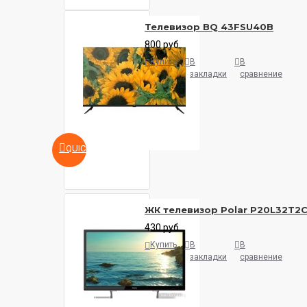
Телевизор BQ 43FSU40B
800 руб.
Купить
В
В
закладки
сравнение
QUICKVIEW
ЖК телевизор Polar P20L32T2
430 руб.
Купить
В
В
закладки
сравнение