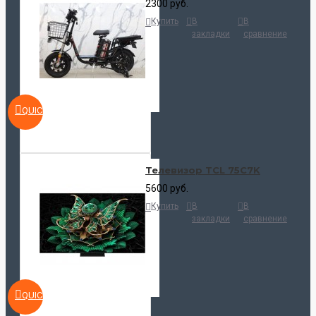
2300 руб.
Купить
В
В
закладки
сравнение
QUICKVIEW
Телевизор TCL 75C7K
5600 руб.
Купить
В
В
закладки
сравнение
QUICKVIEW