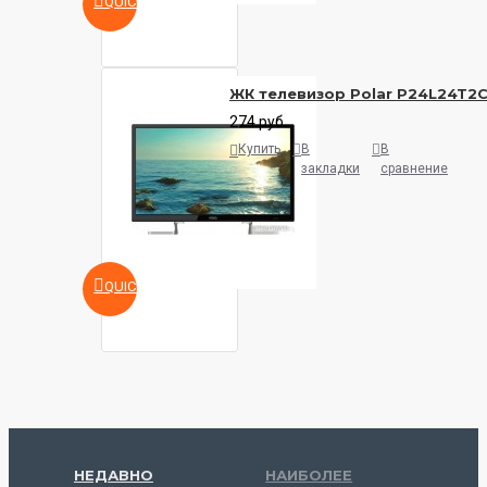
QUICKVIEW
ЖК телевизор Polar P24L24T2
274 руб.
Купить
В
В
закладки
сравнение
QUICKVIEW
НЕДАВНО
НАИБОЛЕЕ