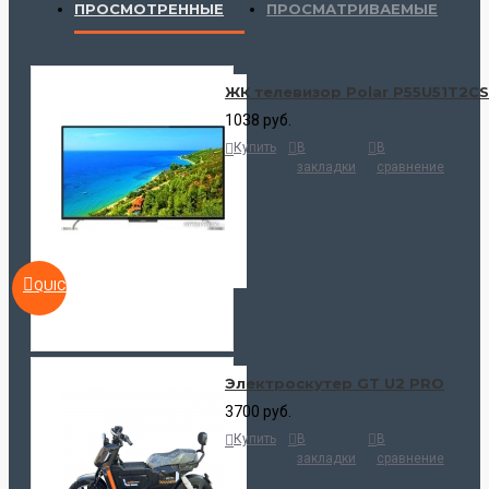
ПРОСМОТРЕННЫЕ
ПРОСМАТРИВАЕМЫЕ
ЖК телевизор Polar P55U51T2C
1038 руб.
Купить
В
В
закладки
сравнение
QUICKVIEW
Электроскутер GT U2 PRO
3700 руб.
Купить
В
В
закладки
сравнение