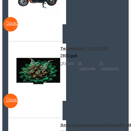
QUICKVIEW
Телевизор TCL 55C7K
2800 руб.
Купить
В
В
закладки
сравнение
QUICKVIEW
Электровелосипед Maikaolin H