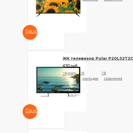
QUICKVIEW
ЖК телевизор Polar P20L32T2
430 руб.
Купить
В
В
закладки
сравнение
QUICKVIEW