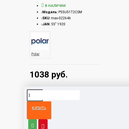
В НАЛИЧИИ
Модель:
P55U51T2CSM
SKU:
max-022646
JAN:
55" 1920
Polar
1038 руб.
КУПИТЬ
Из той же
Тот же
категории
бренд