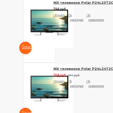
ЖК телевизор Polar P24L23T2
294 руб.
Купить
В
В
закладки
сравнение
QUICKVIEW
ЖК телевизор Polar P24L24T2
304 руб.
441 руб.
Купить
В
В
закладки
сравнение