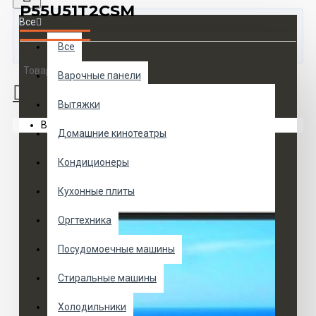
P55U51T2CSM
Все
Все
Товаров 0 (0 руб.)
Варочные панели
Вытяжки
Ваша корзина пуста!
Домашние кинотеатры
Кондиционеры
Кухонные плиты
Оргтехника
Посудомоечные машины
Стиральные машины
Холодильники