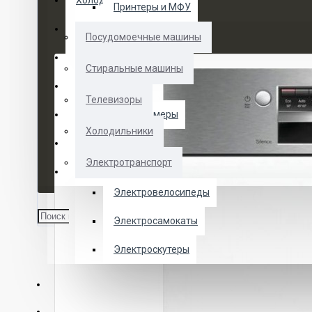
Холодильники
Принтеры и МФУ
Электротранспорт
Посудомоечные машины
Духовые шкафы
Стиральные машины
Кофемашины
Телевизоры
Морозильные камеры
Холодильники
Ноутбуки
Электротранспорт
Телевизоры
Электровелосипеды
Электросамокаты
Электроскутеры
О НАС
УСЛУГИ