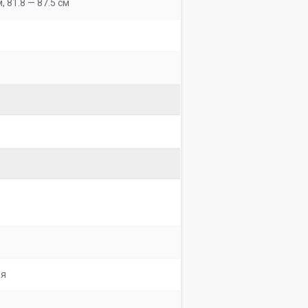
м, 81.8 — 87.5 см
ая