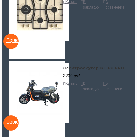
Купить
В
В
закладки
сравнение
QUICKVIEW
Электроскутер GT U2 PRO
3700 руб.
Купить
В
В
закладки
сравнение
QUICKVIEW