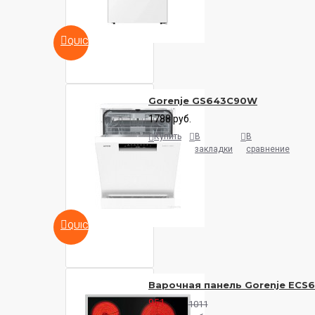
QUICKVIEW
Gorenje GS643C90W
1788 руб.
Купить
В
В
закладки
сравнение
QUICKVIEW
Варочная панель Gorenje ECS
951
1011