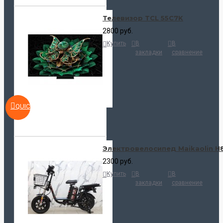
Телевизор TCL 55C7K
2800 руб.
Купить
В
В
закладки
сравнение
QUICKVIEW
Электровелосипед Maikaolin H
2300 руб.
Купить
В
В
закладки
сравнение