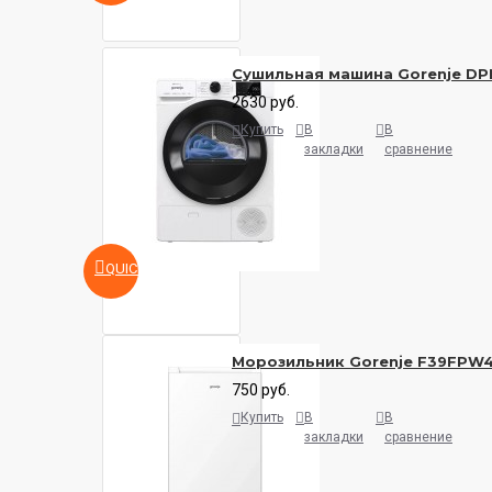
Сушильная машина Gorenje DP
2630 руб.
Купить
В
В
закладки
сравнение
QUICKVIEW
Морозильник Gorenje F39FPW
750 руб.
Купить
В
В
закладки
сравнение