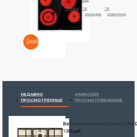
руб.
руб.
Купить
В
В
закладки
сравнение
QUICKVIEW
НЕДАВНО
НАИБОЛЕЕ
ПРОСМОТРЕННЫЕ
ПРОСМАТРИВАЕМЫЕ
Варочная панель Gorenje GW6
1380 руб.