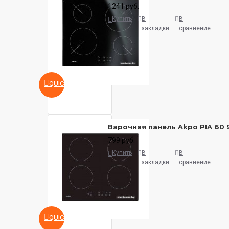
1241 руб.
Купить
В
В
закладки
сравнение
QUICKVIEW
Варочная панель Akpo PIA 60 
799 руб.
Купить
В
В
закладки
сравнение
QUICKVIEW