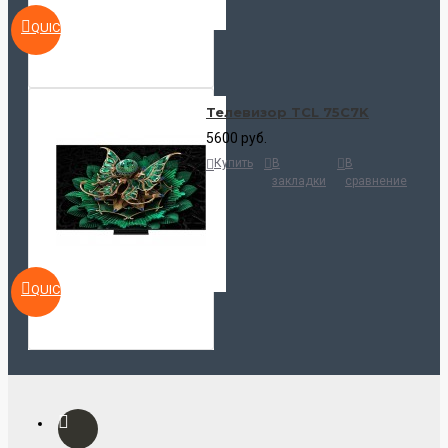
QUICKVIEW
Телевизор TCL 75C7K
5600 руб.
Купить
В
В
закладки
сравнение
QUICKVIEW