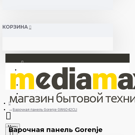
КОРЗИНА
Вход
Регистрация
+375 29 377 88 33
+375 33 673 17 31 (МТС)
Варочная панель Gorenje GW6D42CLI
Menu
Варочная панель Gorenje