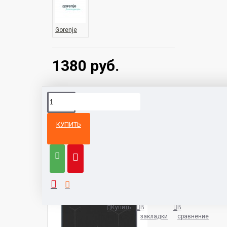
Gorenje
1380 руб.
КУПИТЬ
Из той же
Тот же
категории
бренд
Варочная панель AEG IAE8488
5932 руб.
Купить
В
В
закладки
сравнение