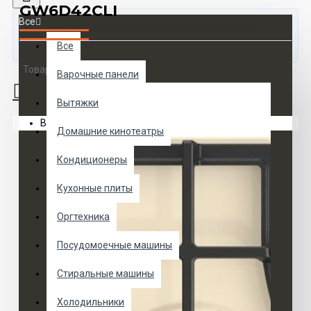
GW6D42CLI
Все
Все
Товаров 0 (0 руб.)
Варочные панели
Вытяжки
Ваша корзина пуста!
Домашние кинотеатры
Кондиционеры
Кухонные плиты
Оргтехника
Посудомоечные машины
Стиральные машины
Холодильники