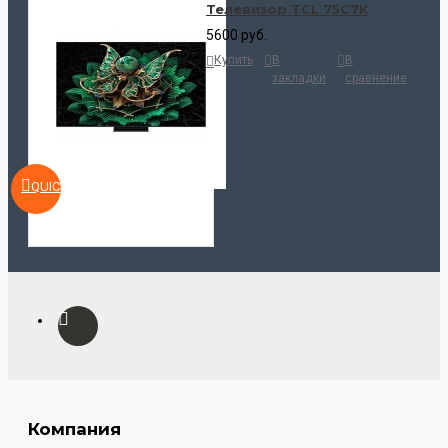
Телевизор TCL 75C7K
5600 руб.
Купить
В
В
закладки
сравнение
QUICKVIEW
Компания