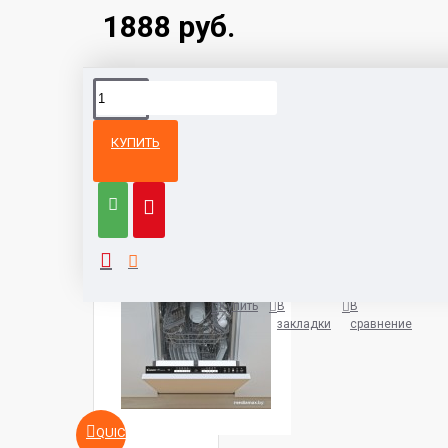
1888 руб.
КУПИТЬ
Из той же
Тот же
категории
бренд
Candy CDIH 2L1047-08
991 руб.
Купить
В
В
закладки
сравнение
QUICKVIEW