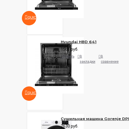
QUICKVIEW
Hyundai HBD 641
1561 руб.
Купить
В
В
закладки
сравнение
QUICKVIEW
Сушильная машина Gorenje DP
2630 руб.