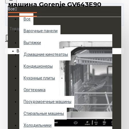
машина Gorenje GV643E90
Все
Все
Товаров 0 (0 руб.)
Варочные панели
Вытяжки
Ваша корзина пуста!
Домашние кинотеатры
Кондиционеры
Кухонные плиты
Оргтехника
Посудомоечные машины
Стиральные машины
Холодильники