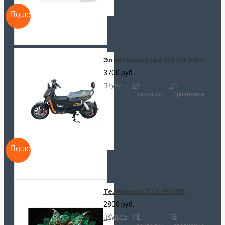
QUICKVIEW
Электроскутер GT U2 PRO
3700 руб.
Купить
В
В
закладки
сравнение
QUICKVIEW
Телевизор TCL 55C7K
2800 руб.
Купить
В
В