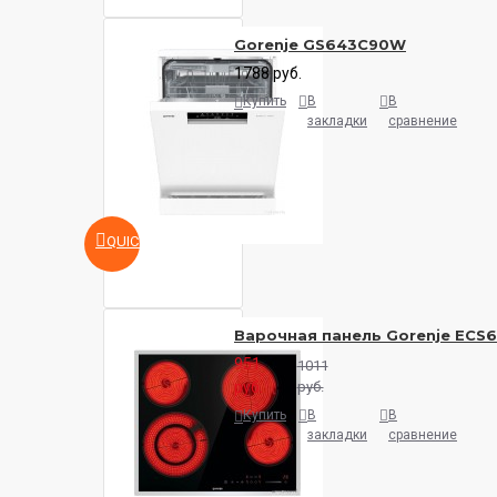
Gorenje GS643C90W
1788 руб.
Купить
В
В
закладки
сравнение
QUICKVIEW
Варочная панель Gorenje ECS
951
1011
руб.
руб.
Купить
В
В
закладки
сравнение