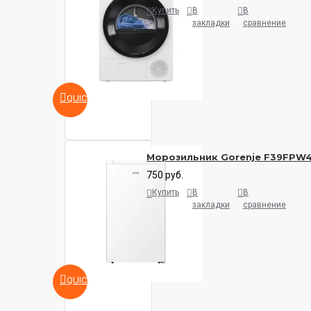
Купить
В
В
закладки
сравнение
QUICKVIEW
Морозильник Gorenje F39FPW
750 руб.
Купить
В
В
закладки
сравнение
QUICKVIEW