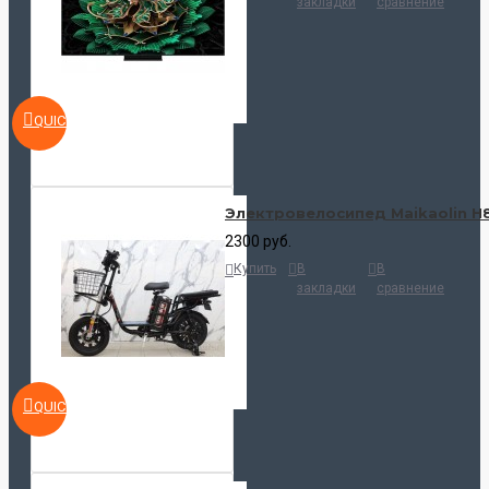
закладки
сравнение
QUICKVIEW
Электровелосипед Maikaolin H
2300 руб.
Купить
В
В
закладки
сравнение
QUICKVIEW