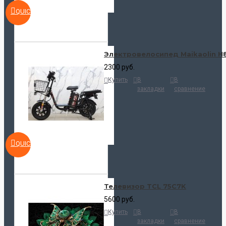
QUICKVIEW
Электровелосипед Maikaolin H
2300 руб.
Купить
В
В
закладки
сравнение
QUICKVIEW
Телевизор TCL 75C7K
5600 руб.
Купить
В
В
закладки
сравнение