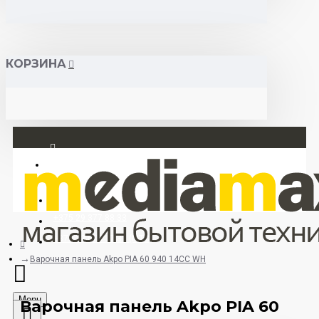
КОРЗИНА
Вход
Регистрация
+375 29 377 88 33
+375 33 673 17 31 (МТС)
Варочная панель Akpo PIA 60 940 14CC WH
Menu
Варочная панель Akpo PIA 60