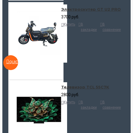
Электроскутер GT U2 PRO
3700 руб.
Купить
В
В
закладки
сравнение
QUICKVIEW
Телевизор TCL 55C7K
2800 руб.
Купить
В
В
закладки
сравнение