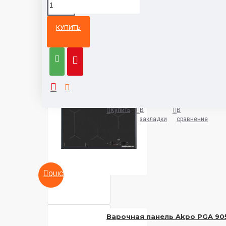
КУПИТЬ
Из той же
Тот же
категории
бренд
Варочная панель AEG IAE8488
5932 руб.
Купить
В
В
закладки
сравнение
QUICKVIEW
Варочная панель Akpo PGA 90