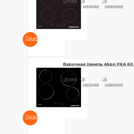
Купить
В
В
закладки
сравнение
QUICKVIEW
Варочная панель Akpo PKA 60 
565 руб.
Купить
В
В
закладки
сравнение
QUICKVIEW