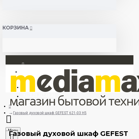
КОРЗИНА
Вход
Регистрация
+375 29 377 88 33
+375 33 673 17 31 (МТС)
Газовый духовой шкаф GEFEST 621-03 Н5
Menu
Газовый духовой шкаф GEFEST