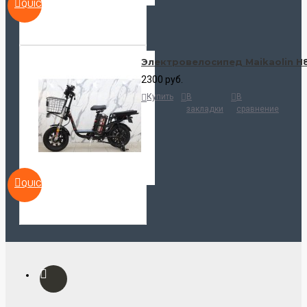
QUICKVIEW
Электровелосипед Maikaolin H
2300 руб.
Купить
В
В
закладки
сравнение
QUICKVIEW