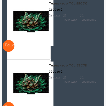
Телевизор TCL 55C7K
2800 руб.
Купить
В
В
закладки
сравнение
QUICKVIEW
Телевизор TCL 75C7K
5600 руб.
Купить
В
В
закладки
сравнение