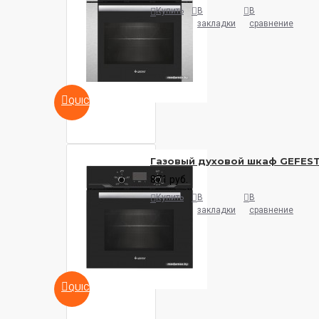
Купить
В
В
закладки
сравнение
QUICKVIEW
Газовый духовой шкаф GEFEST
871 руб.
Купить
В
В
закладки
сравнение
QUICKVIEW