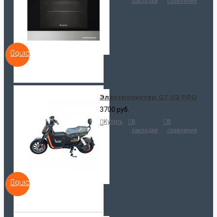
закладки
сравнение
QUICKVIEW
Электроскутер GT U2 PRO
3700 руб.
Купить
В
В
закладки
сравнение
QUICKVIEW