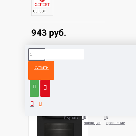
GEFEST
943 руб.
КУПИТЬ
Из той же
Тот же
категории
бренд
Газовый духовой шкаф GEFEST
774 руб.
Купить
В
В
закладки
сравнение