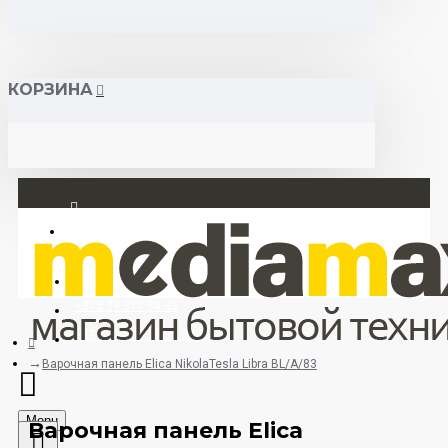
КОРЗИНА
Вход
Регистрация
+375 29 377 88 33
+375 33 673 17 31 (МТС)
Варочная панель Elica NikolaTesla Libra BL/A/83
Menu
Варочная панель Elica