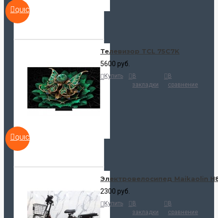
QUICKVIEW
Телевизор TCL 75C7K
5600 руб.
Купить
В
В
закладки
сравнение
QUICKVIEW
Электровелосипед Maikaolin H
2300 руб.
Купить
В
В
закладки
сравнение