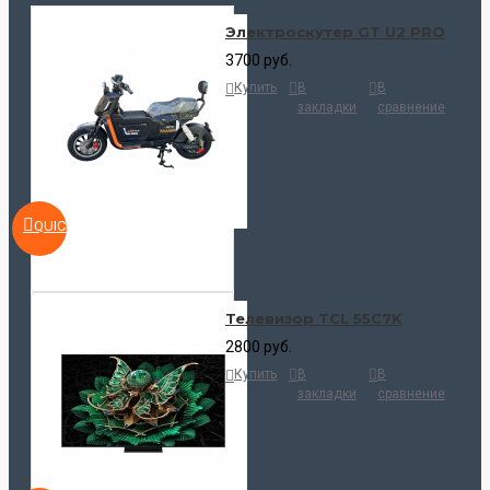
Электроскутер GT U2 PRO
3700 руб.
Купить
В
В
закладки
сравнение
QUICKVIEW
Телевизор TCL 55C7K
2800 руб.
Купить
В
В
закладки
сравнение