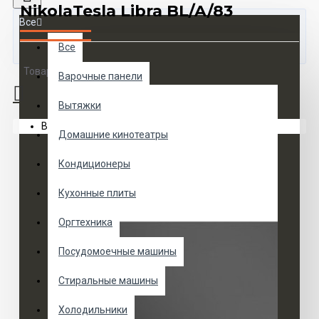
NikolaTesla Libra BL/A/83
Все
Все
Товаров 0 (0 руб.)
Варочные панели
Вытяжки
Ваша корзина пуста!
Домашние кинотеатры
Кондиционеры
Кухонные плиты
Оргтехника
Посудомоечные машины
Стиральные машины
Холодильники