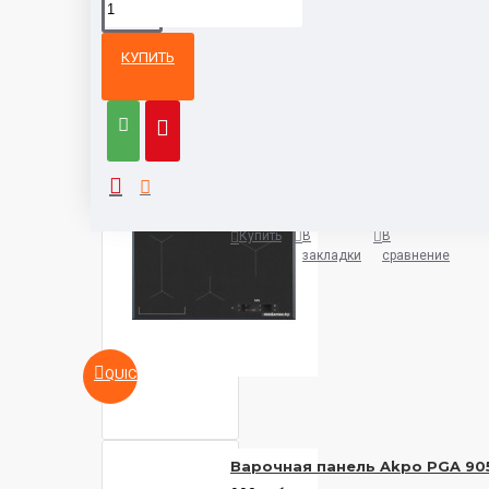
КУПИТЬ
Из той же
Тот же
категории
бренд
Варочная панель AEG IAE8488
5932 руб.
Купить
В
В
закладки
сравнение
QUICKVIEW
Варочная панель Akpo PGA 90