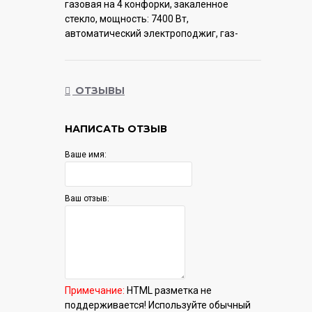
газовая на 4 конфорки, закаленное
стекло, мощность: 7400 Вт,
автоматический электроподжиг, газ-
контроль, решетки: чугун, независимая
установка, размеры (ШхГ): 64.6x52.4 см
ОТЗЫВЫ
Гарантия:
12 мес.
НАПИСАТЬ ОТЗЫВ
Ваше имя:
Ваш отзыв:
Примечание:
HTML разметка не
поддерживается! Используйте обычный