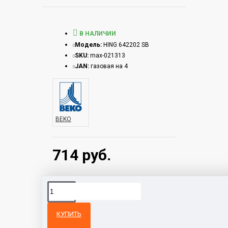
В НАЛИЧИИ
Модель:
HING 642202 SB
SKU:
max-021313
JAN:
газовая на 4
BEKO
714 руб.
КУПИТЬ
Из той же
Тот же