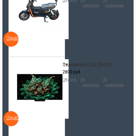
Купить
В
В
закладки
сравнение
QUICKVIEW
Телевизор TCL 55C7K
2800 руб.
Купить
В
В
закладки
сравнение
QUICKVIEW