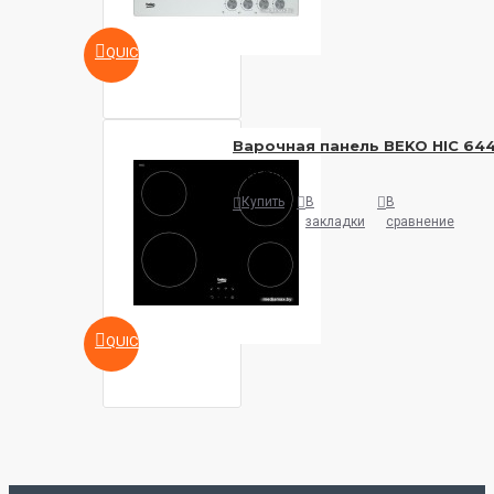
QUICKVIEW
Варочная панель BEKO HIC 64
649 руб.
Купить
В
В
закладки
сравнение
QUICKVIEW