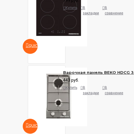
799 руб.
Купить
В
В
закладки
сравнение
QUICKVIEW
Варочная панель BEKO HDCG 3
443 руб.
Купить
В
В
закладки
сравнение
QUICKVIEW