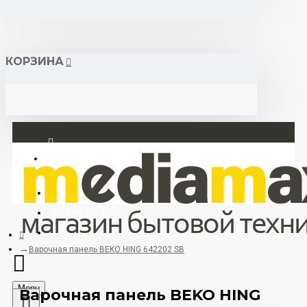
КОРЗИНА
Вход
Регистрация
+375 29 377 88 33
+375 33 673 17 31 (МТС)
Варочная панель BEKO HING 642202 SB
Menu
Варочная панель BEKO HING