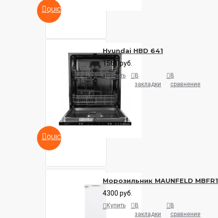
QUICKVIEW
Hyundai HBD 641
1561 руб.
Купить
В
В
закладки
сравнение
QUICKVIEW
Морозильник MAUNFELD MBFR
4300 руб.
Купить
В
В
закладки
сравнение