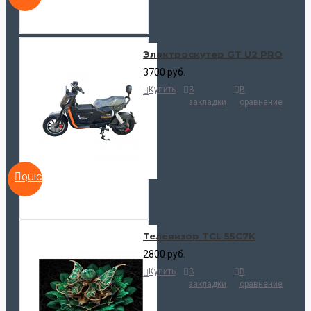
Электроскутер GT U2 PRO
3700 руб.
Купить
В
В
закладки
сравнение
QUICKVIEW
Телевизор TCL 55C7K
2800 руб.
Купить
В
В
закладки
сравнение