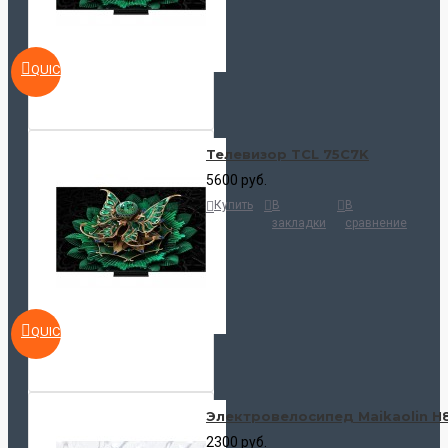
QUICKVIEW
Телевизор TCL 75C7K
5600 руб.
Купить
В
В
закладки
сравнение
QUICKVIEW
Электровелосипед Maikaolin H
2300 руб.