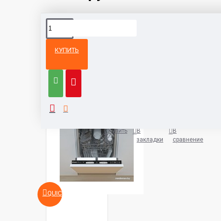
КУПИТЬ
Из той же
Тот же
категории
бренд
Candy CDIH 2L1047-08
991 руб.
Купить
В
В
закладки
сравнение
QUICKVIEW