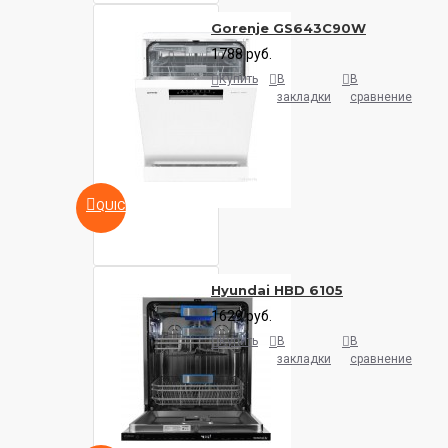
Gorenje GS643C90W
1788 руб.
Купить
В
В
закладки
сравнение
QUICKVIEW
Hyundai HBD 6105
1629 руб.
Купить
В
В
закладки
сравнение