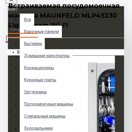
Встраиваемая посудомоечная
Все
машина MAUNFELD MLP45230
Все
Light Beam Wi-Fi
Товаров 0 (0 руб.)
Варочные панели
Вытяжки
Ваша корзина пуста!
Домашние кинотеатры
Кондиционеры
Кухонные плиты
Оргтехника
Посудомоечные машины
Стиральные машины
Холодильники