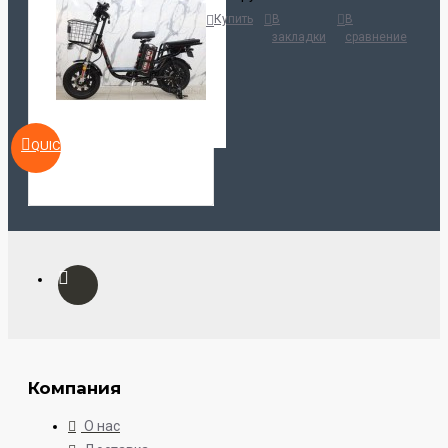
Купить
В
В
закладки
сравнение
QUICKVIEW
Компания
О нас