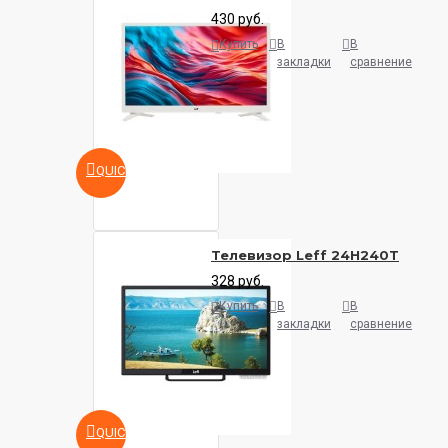
430 руб.
Купить
В
В
закладки
сравнение
QUICKVIEW
Телевизор Leff 24H240T
328 руб.
Купить
В
В
закладки
сравнение
QUICKVIEW