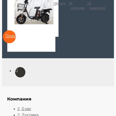
Купить
В
В
закладки
сравнение
QUICKVIEW
Компания
О нас
Доставка