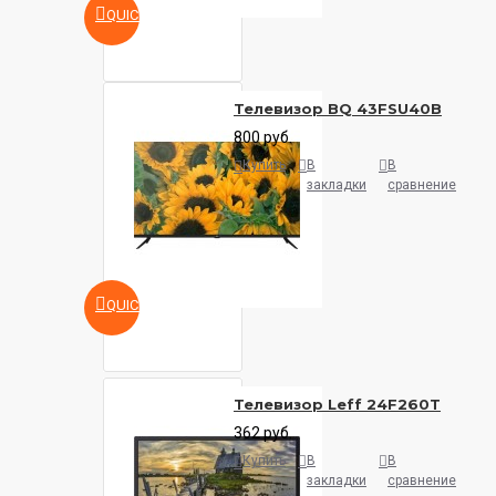
QUICKVIEW
Телевизор BQ 43FSU40B
800 руб.
Купить
В
В
закладки
сравнение
QUICKVIEW
Телевизор Leff 24F260T
362 руб.
Купить
В
В
закладки
сравнение