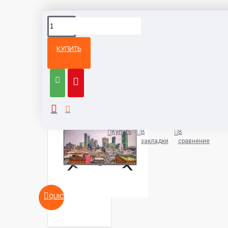
КУПИТЬ
Из той же
Тот же
категории
бренд
Телевизор Aiwa 32FLE9600
500 руб.
Купить
В
В
закладки
сравнение
QUICKVIEW