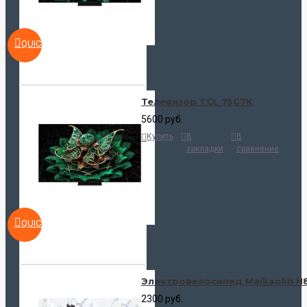
QUICKVIEW
Телевизор TCL 75C7K
5600 руб.
Купить
В
В
закладки
сравнение
QUICKVIEW
Электровелосипед Maikaolin H
2300 руб.