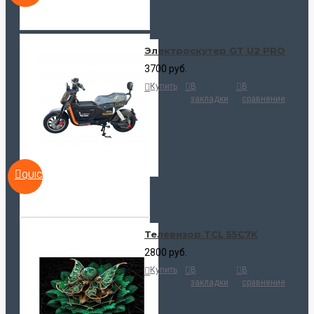
Электроскутер GT U2 PRO
3700 руб.
Купить
В
В
закладки
сравнение
QUICKVIEW
Телевизор TCL 55C7K
2800 руб.
Купить
В
В
закладки
сравнение