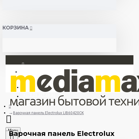
КОРЗИНА
Вход
Регистрация
+375 29 377 88 33
+375 33 673 17 31 (МТС)
Варочная панель Electrolux LIB60420CK
Menu
Варочная панель Electrolux