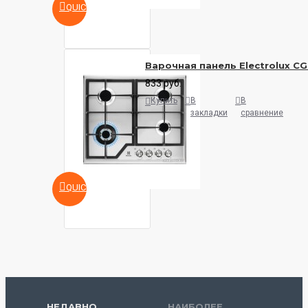
QUICKVIEW
Варочная панель Electrolux C
833 руб.
Купить
В
В
закладки
сравнение
QUICKVIEW
НЕДАВНО
НАИБОЛЕЕ