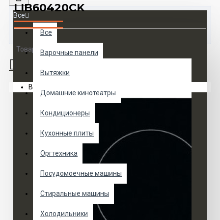
LIB60420CK
Все
Все
Товаров 0 (0 руб.)
Варочные панели
Вытяжки
Ваша корзина пуста!
Домашние кинотеатры
Кондиционеры
Кухонные плиты
Оргтехника
Посудомоечные машины
Стиральные машины
Холодильники