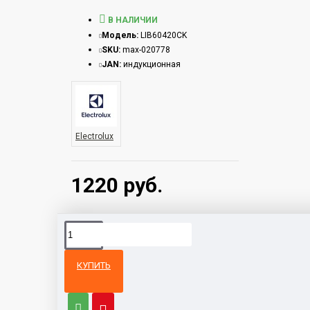
В НАЛИЧИИ
Модель:
LIB60420CK
SKU:
max-020778
JAN:
индукционная
Electrolux
1220 руб.
КУПИТЬ
Из той же
Тот же
категории
бренд