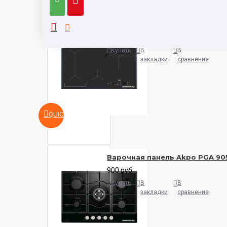
Варочная панель AEG IAE8488
5932 руб.
Купить
В
В
закладки
сравнение
QUICKVIEW
Варочная панель Akpo PGA 90
900 руб.
Купить
В
В
закладки
сравнение