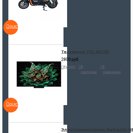
QUICKVIEW
Телевизор TCL 55C7K
2800 руб.
Купить
В
В
закладки
сравнение
QUICKVIEW
Электровелосипед Maikaolin H