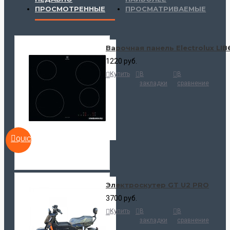
ПРОСМОТРЕННЫЕ
ПРОСМАТРИВАЕМЫЕ
Варочная панель Electrolux LI
1220 руб.
Купить
В
В
закладки
сравнение
QUICKVIEW
Электроскутер GT U2 PRO
3700 руб.
Купить
В
В
закладки
сравнение