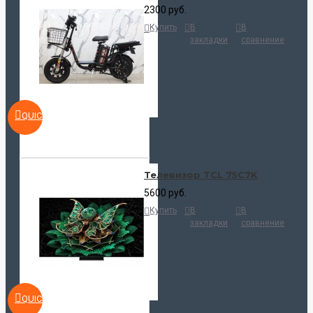
2300 руб.
Купить
В
В
закладки
сравнение
QUICKVIEW
Телевизор TCL 75C7K
5600 руб.
Купить
В
В
закладки
сравнение
QUICKVIEW