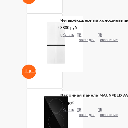
Четырёхдверный холодильни
3800 руб.
Купить
В
В
закладки
сравнение
QUICKVIEW
Варочная панель MAUNFELD A
361 руб.
Купить
В
В
закладки
сравнение