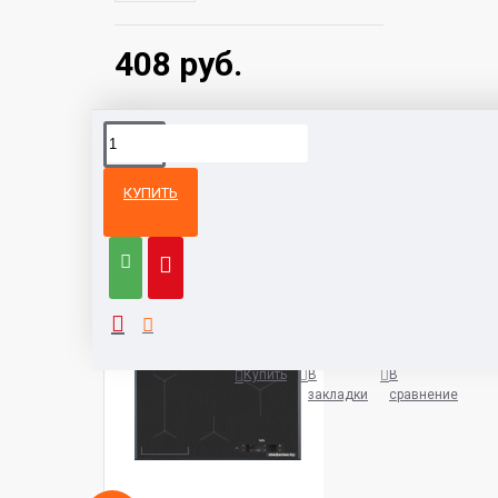
408 руб.
КУПИТЬ
Из той же
Тот же
категории
бренд
Варочная панель AEG IAE8488
5932 руб.
Купить
В
В
закладки
сравнение