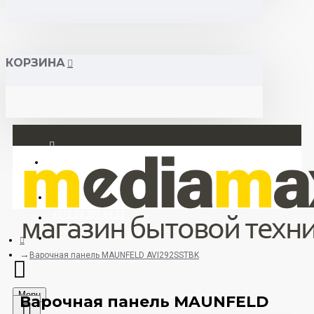
КОРЗИНА
Вход
Регистрация
+375 29 377 88 33
+375 33 673 17 31 (МТС)
Варочная панель MAUNFELD AVI292SSTBK
Menu
Варочная панель MAUNFELD