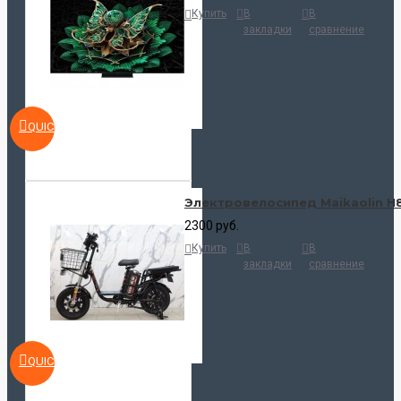
Купить
В
В
закладки
сравнение
QUICKVIEW
Электровелосипед Maikaolin H
2300 руб.
Купить
В
В
закладки
сравнение
QUICKVIEW