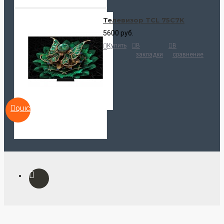
Телевизор TCL 75C7K
5600 руб.
Купить
В
В
закладки
сравнение
QUICKVIEW