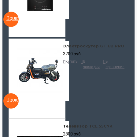
QUICKVIEW
Электроскутер GT U2 PRO
3700 руб.
Купить
В
В
закладки
сравнение
QUICKVIEW
Телевизор TCL 55C7K
2800 руб.