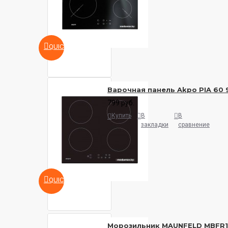
QUICKVIEW
Варочная панель Akpo PIA 60 
799 руб.
Купить
В
В
закладки
сравнение
QUICKVIEW
Морозильник MAUNFELD MBFR