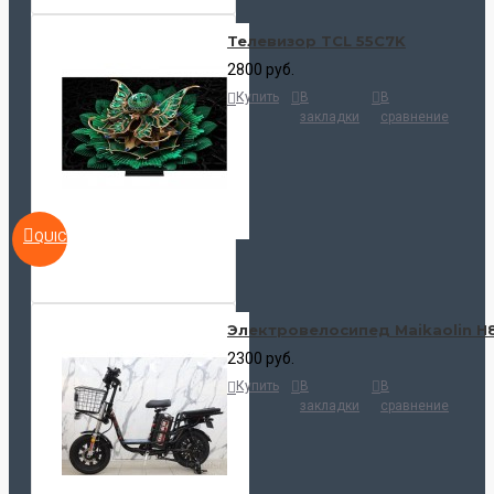
Телевизор TCL 55C7K
2800 руб.
Купить
В
В
закладки
сравнение
QUICKVIEW
Электровелосипед Maikaolin H
2300 руб.
Купить
В
В
закладки
сравнение