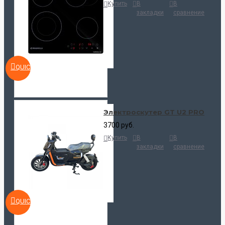
Купить
В
В
закладки
сравнение
QUICKVIEW
Электроскутер GT U2 PRO
3700 руб.
Купить
В
В
закладки
сравнение
QUICKVIEW