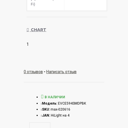
Fi)
CHART
1
0 отзывов
-
Написать отзыв
В НАЛИЧИИ
Модель:
EVCE594SMDPBK
SKU:
max-020616
JAN:
HiLight на 4