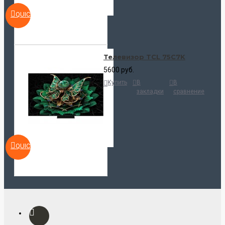
QUICKVIEW
Телевизор TCL 75C7K
5600 руб.
Купить
В
В
закладки
сравнение
QUICKVIEW