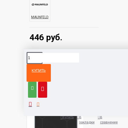
MAUNFELD
446 руб.
КУПИТЬ
Из той же
Тот же
категории
бренд
Варочная панель AEG IAE8488
5932 руб.
Купить
В
В
закладки
сравнение