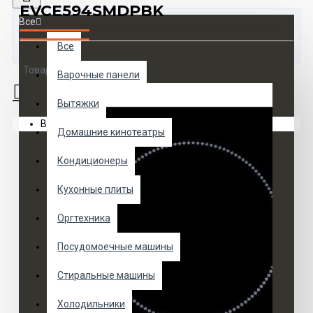
EVCE594SMDPBK
Все
Все
Товаров 0 (0 руб.)
Варочные панели
Вытяжки
Ваша корзина пуста!
Домашние кинотеатры
Кондиционеры
Кухонные плиты
Оргтехника
Посудомоечные машины
Стиральные машины
Холодильники