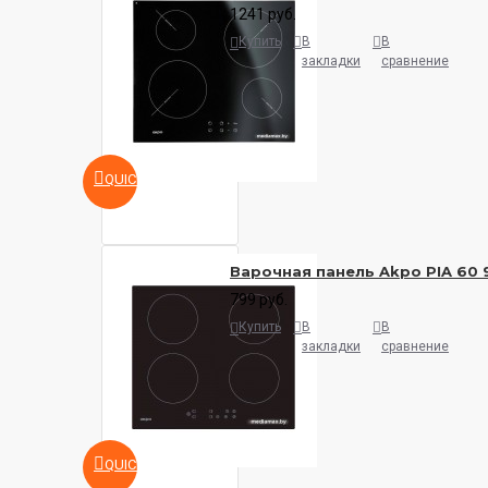
1241 руб.
Купить
В
В
закладки
сравнение
QUICKVIEW
Варочная панель Akpo PIA 60 
799 руб.
Купить
В
В
закладки
сравнение
QUICKVIEW