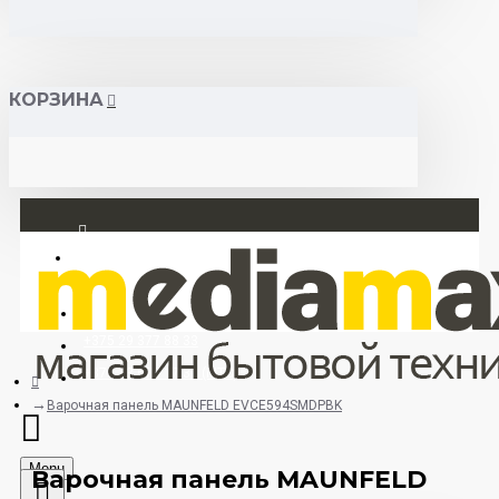
КОРЗИНА
Вход
Регистрация
+375 29 377 88 33
+375 33 673 17 31 (МТС)
Варочная панель MAUNFELD EVCE594SMDPBK
Menu
Варочная панель MAUNFELD