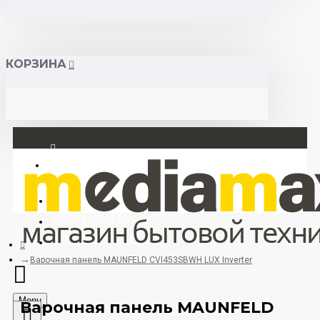
КОРЗИНА
Вход
Регистрация
+375 29 377 88 33
+375 33 673 17 31 (МТС)
Варочная панель MAUNFELD CVI453SBWH LUX Inverter
Menu
Варочная панель MAUNFELD