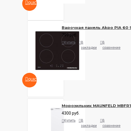
QUICKVIEW
Варочная панель Akpo PIA 60 
799 руб.
Купить
В
В
закладки
сравнение
QUICKVIEW
Морозильник MAUNFELD MBFR
4300 руб.
Купить
В
В
закладки
сравнение