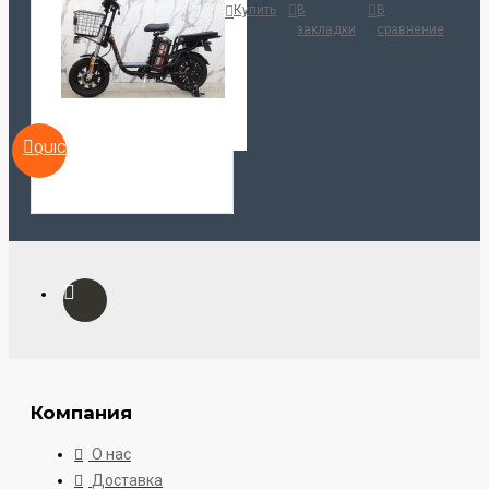
Купить
В
В
закладки
сравнение
QUICKVIEW
Компания
О нас
Доставка