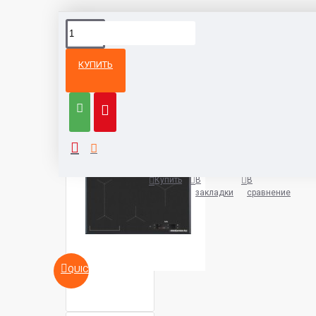
КУПИТЬ
Из той же
Тот же
категории
бренд
Варочная панель AEG IAE8488
5932 руб.
Купить
В
В
закладки
сравнение
QUICKVIEW