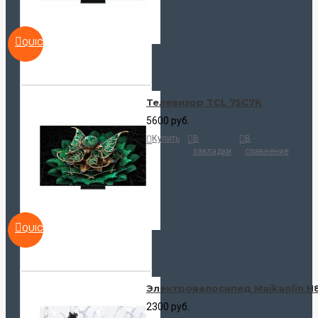
QUICKVIEW
Телевизор TCL 75C7K
5600 руб.
Купить
В
В
закладки
сравнение
QUICKVIEW
Электровелосипед Maikaolin H
2300 руб.