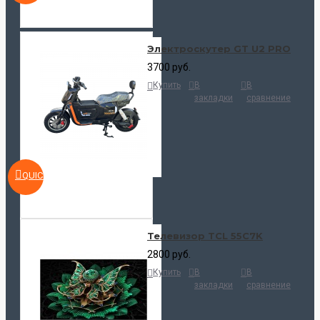
Электроскутер GT U2 PRO
3700 руб.
Купить
В
В
закладки
сравнение
QUICKVIEW
Телевизор TCL 55C7K
2800 руб.
Купить
В
В
закладки
сравнение