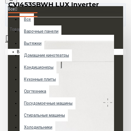
CVI453SBWH LUX Inverter
Все
Все
Товаров 0 (0 руб.)
Варочные панели
Вытяжки
Ваша корзина пуста!
Домашние кинотеатры
Кондиционеры
Кухонные плиты
Оргтехника
Посудомоечные машины
Стиральные машины
Холодильники