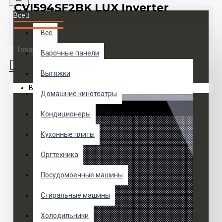
CVI594SF2BK LUX Inverter
Все
Все
Товаров 0 (0 руб.)
Варочные панели
Вытяжки
Ваша корзина пуста!
Домашние кинотеатры
Кондиционеры
Кухонные плиты
Оргтехника
Посудомоечные машины
Стиральные машины
Холодильники