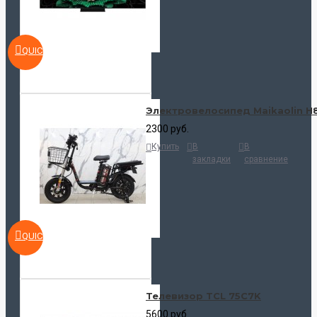
QUICKVIEW
Электровелосипед Maikaolin H
2300 руб.
Купить
В
В
закладки
сравнение
QUICKVIEW
Телевизор TCL 75C7K
5600 руб.