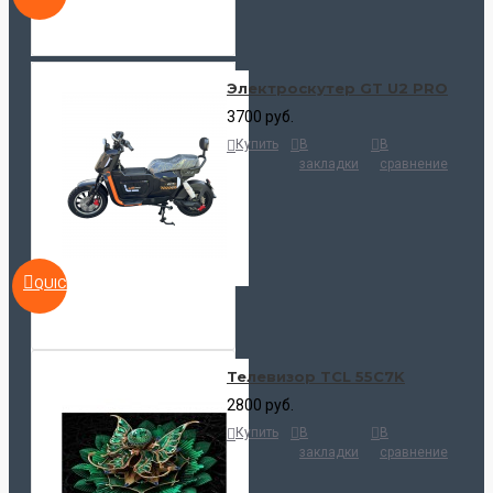
Электроскутер GT U2 PRO
3700 руб.
Купить
В
В
закладки
сравнение
QUICKVIEW
Телевизор TCL 55C7K
2800 руб.
Купить
В
В
закладки
сравнение