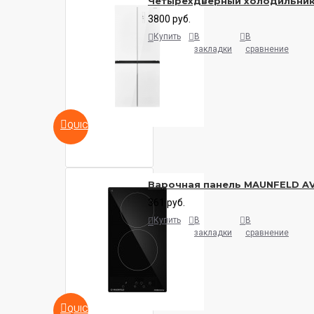
Четырёхдверный холодильни
3800 руб.
Купить
В
В
закладки
сравнение
QUICKVIEW
Варочная панель MAUNFELD A
361 руб.
Купить
В
В
закладки
сравнение
QUICKVIEW