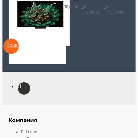
Купить
В
В
закладки
сравнение
QUICKVIEW
Компания
О нас