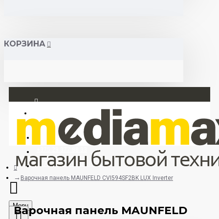
КОРЗИНА
Вход
Регистрация
+375 29 377 88 33
+375 33 673 17 31 (МТС)
Варочная панель MAUNFELD CVI594SF2BK LUX Inverter
Menu
Варочная панель MAUNFELD