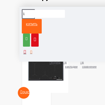
КУПИТЬ
Из той же
Тот же
категории
бренд
Варочная панель AEG IAE8488
5932 руб.
Купить
В
В
закладки
сравнение
QUICKVIEW