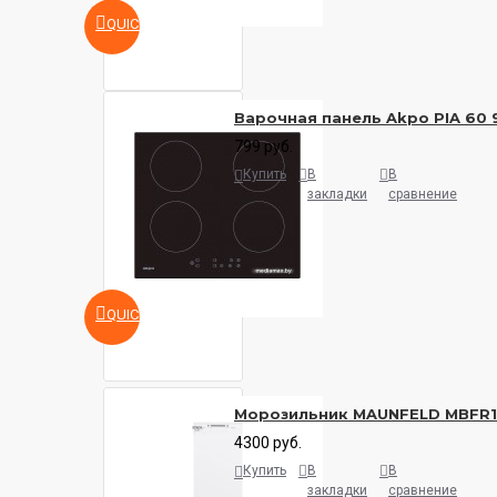
QUICKVIEW
Варочная панель Akpo PIA 60 
799 руб.
Купить
В
В
закладки
сравнение
QUICKVIEW
Морозильник MAUNFELD MBFR
4300 руб.
Купить
В
В
закладки
сравнение