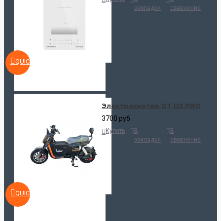
закладки
сравнение
QUICKVIEW
Электроскутер GT U2 PRO
3700 руб.
Купить
В
В
закладки
сравнение
QUICKVIEW