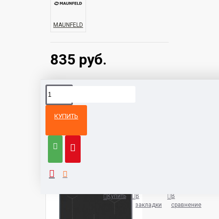
MAUNFELD
835 руб.
КУПИТЬ
Из той же
Тот же
категории
бренд
Варочная панель AEG IAE8488
5932 руб.
Купить
В
В
закладки
сравнение