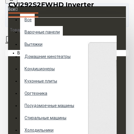
CVI292S2FWHD Inverter
Все
Все
Товаров 0 (0 руб.)
Варочные панели
Вытяжки
Ваша корзина пуста!
Домашние кинотеатры
Кондиционеры
Кухонные плиты
Оргтехника
Посудомоечные машины
Стиральные машины
Холодильники