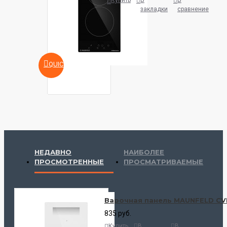
Купить
В
В
закладки
сравнение
QUICKVIEW
НЕДАВНО
НАИБОЛЕЕ
ПРОСМОТРЕННЫЕ
ПРОСМАТРИВАЕМЫЕ
Варочная панель MAUNFELD CVI
835 руб.
Купить
В
В