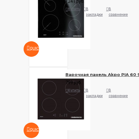
1241 руб.
Купить
В
В
закладки
сравнение
QUICKVIEW
Варочная панель Akpo PIA 60 
799 руб.
Купить
В
В
закладки
сравнение
QUICKVIEW