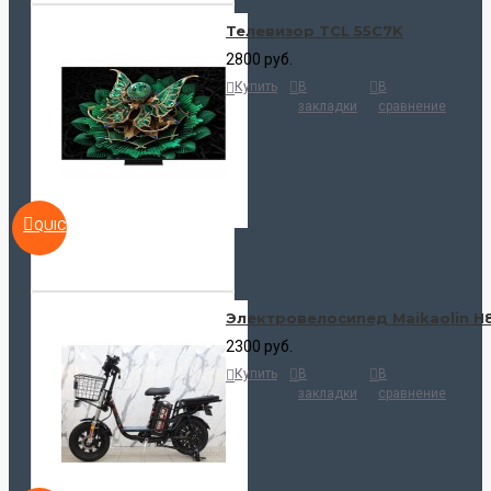
Телевизор TCL 55C7K
2800 руб.
Купить
В
В
закладки
сравнение
QUICKVIEW
Электровелосипед Maikaolin H
2300 руб.
Купить
В
В
закладки
сравнение