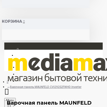
КОРЗИНА
Вход
Регистрация
+375 29 377 88 33
+375 33 673 17 31 (МТС)
Варочная панель MAUNFELD CVI292S2FWHD Inverter
Menu
Варочная панель MAUNFELD