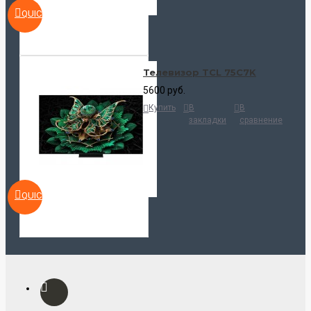
QUICKVIEW
Телевизор TCL 75C7K
5600 руб.
Купить
В
В
закладки
сравнение
QUICKVIEW