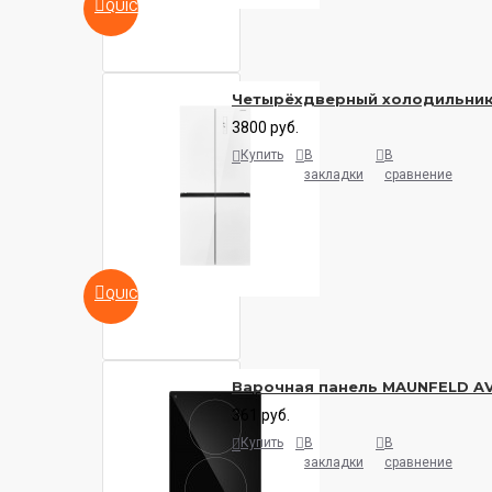
QUICKVIEW
Четырёхдверный холодильни
3800 руб.
Купить
В
В
закладки
сравнение
QUICKVIEW
Варочная панель MAUNFELD A
361 руб.
Купить
В
В
закладки
сравнение