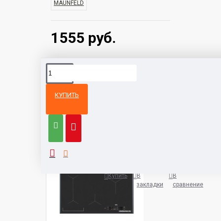
MAUNFELD
1555 руб.
КУПИТЬ
Из той же
Тот же
категории
бренд
Варочная панель AEG IAE8488
5932 руб.
Купить
В
В
закладки
сравнение