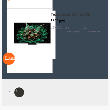
Телевизор TCL 75C7K
5600 руб.
Купить
В
В
закладки
сравнение
QUICKVIEW