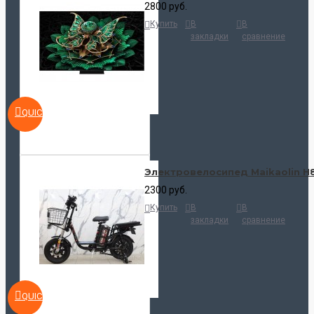
2800 руб.
Купить
В
В
закладки
сравнение
QUICKVIEW
Электровелосипед Maikaolin H
2300 руб.
Купить
В
В
закладки
сравнение
QUICKVIEW