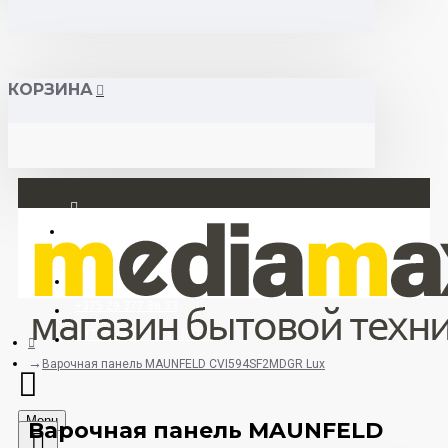
КОРЗИНА
Вход
Регистрация
+375 29 377 88 33
+375 33 673 17 31 (МТС)
Варочная панель MAUNFELD CVI594SF2MDGR Lux
Menu
Варочная панель MAUNFELD