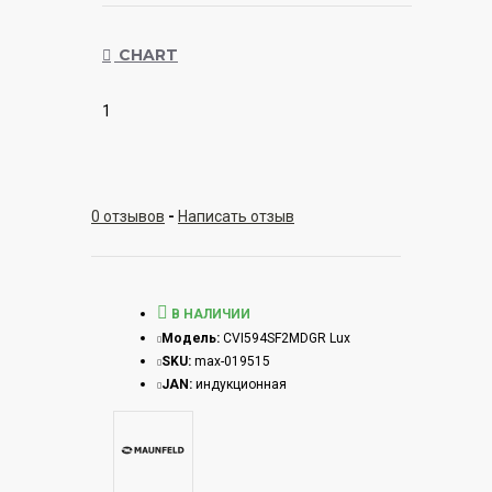
CHART
1
0 отзывов
-
Написать отзыв
В НАЛИЧИИ
Модель:
CVI594SF2MDGR Lux
SKU:
max-019515
JAN:
индукционная