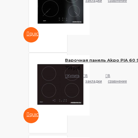
закладки
сравнение
QUICKVIEW
Варочная панель Akpo PIA 60 
799 руб.
Купить
В
В
закладки
сравнение
QUICKVIEW