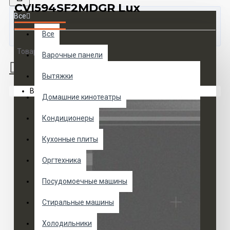
CVI594SF2MDGR Lux
Все
Все
Товаров 0 (0 руб.)
Варочные панели
Вытяжки
Ваша корзина пуста!
Домашние кинотеатры
Кондиционеры
Кухонные плиты
Оргтехника
Посудомоечные машины
Стиральные машины
Холодильники