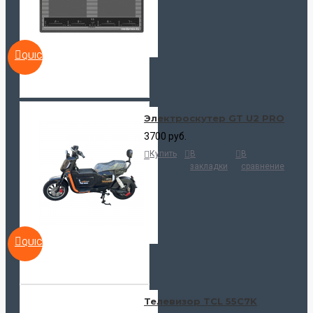
QUICKVIEW
Электроскутер GT U2 PRO
3700 руб.
Купить
В
В
закладки
сравнение
QUICKVIEW
Телевизор TCL 55C7K