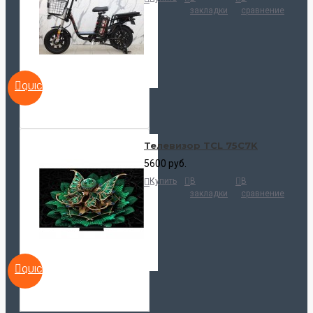
закладки
сравнение
QUICKVIEW
Телевизор TCL 75C7K
5600 руб.
Купить
В
В
закладки
сравнение
QUICKVIEW