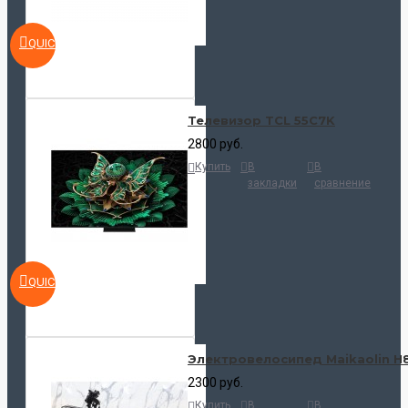
QUICKVIEW
Телевизор TCL 55C7K
2800 руб.
Купить
В
В
закладки
сравнение
QUICKVIEW
Электровелосипед Maikaolin H
2300 руб.
Купить
В
В