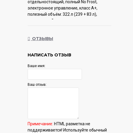
отдельностоящий, полный No Frost,
электронное управление, класс A+,
полезный объём: 322 л (239 + 83 л),
инверторный компрессор,
перенавешиваемые двери, нулевой
зазор, складная полка, лоток для яиц,
ОТЗЫВЫ
60x62x198 см, бежевый
Гарантия:
12 мес.
НАПИСАТЬ ОТЗЫВ
Ваше имя:
Ваш отзыв:
Примечание:
HTML разметка не
поддерживается! Используйте обычный