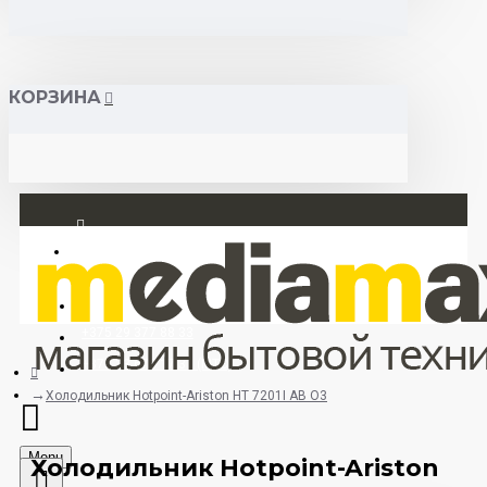
КОРЗИНА
Вход
Регистрация
+375 29 377 88 33
+375 33 673 17 31 (МТС)
Холодильник Hotpoint-Ariston HT 7201I AB O3
Menu
Холодильник Hotpoint-Ariston