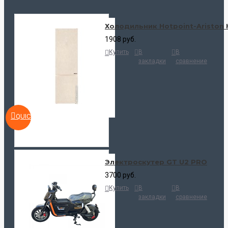
Холодильник Hotpoint-Ariston 
1908 руб.
Купить
В
В
закладки
сравнение
QUICKVIEW
Электроскутер GT U2 PRO
3700 руб.
Купить
В
В
закладки
сравнение