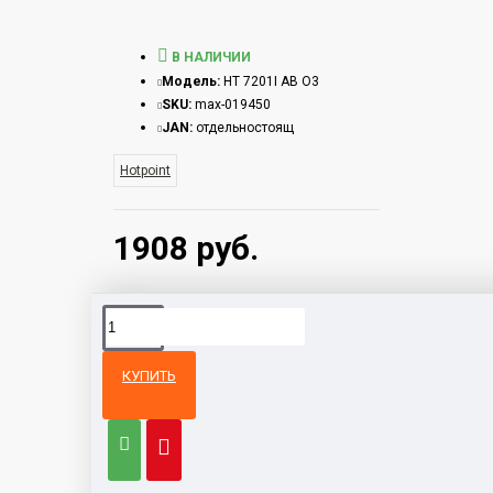
В НАЛИЧИИ
Модель:
HT 7201I AB O3
SKU:
max-019450
JAN:
отдельностоящ
Hotpoint
1908 руб.
КУПИТЬ
Из той же
Тот же
категории
бренд