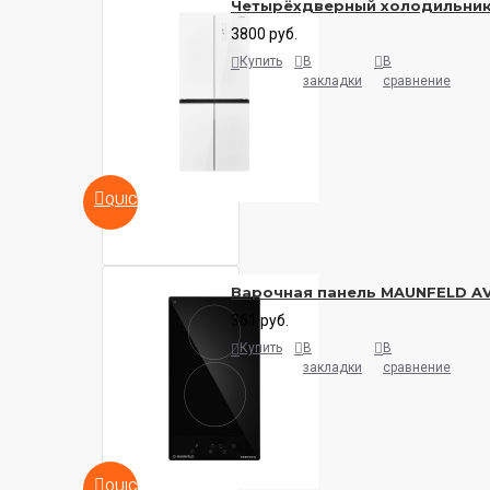
Четырёхдверный холодильни
3800 руб.
Купить
В
В
закладки
сравнение
QUICKVIEW
Варочная панель MAUNFELD A
361 руб.
Купить
В
В
закладки
сравнение
QUICKVIEW