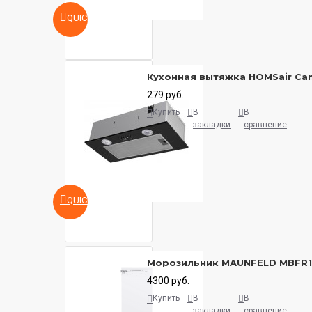
QUICKVIEW
Кухонная вытяжка HOMSair Cam
279 руб.
Купить
В
В
закладки
сравнение
QUICKVIEW
Морозильник MAUNFELD MBFR
4300 руб.
Купить
В
В
закладки
сравнение