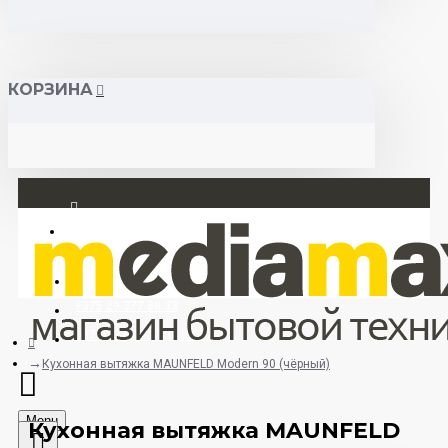
КОРЗИНА
Вход
Регистрация
+375 29 377 88 33
+375 33 673 17 31 (МТС)
Кухонная вытяжка MAUNFELD Modern 90 (чёрный)
Menu
Кухонная вытяжка MAUNFELD