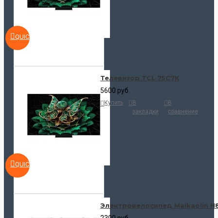
QUICKVIEW
Телевизор TCL 75C7K
5600 руб.
Купить
В
В
закладки
сравнение
QUICKVIEW
Электровелосипед Maikaolin H