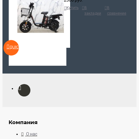
2300 руб.
Купить
В
В
закладки
сравнение
QUICKVIEW
Компания
О нас