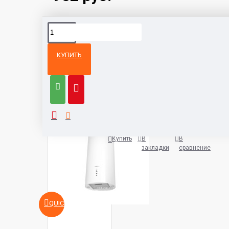
КУПИТЬ
Из той же
Тот же
категории
бренд
Кухонная вытяжка HOMSair Art
1038 руб.
Купить
В
В
закладки
сравнение
QUICKVIEW