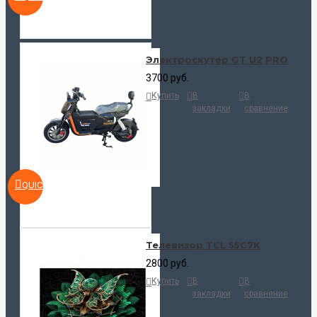
Электроскутер GT U2 PRO
3700 руб.
Купить
В
В
закладки
сравнение
QUICKVIEW
Телевизор TCL 55C7K
2800 руб.
Купить
В
В
закладки
сравнение