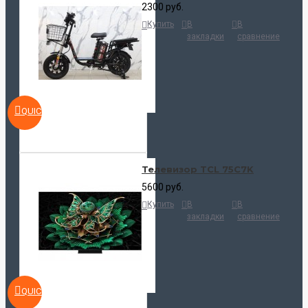
2300 руб.
Купить
В
В
закладки
сравнение
QUICKVIEW
Телевизор TCL 75C7K
5600 руб.
Купить
В
В
закладки
сравнение
QUICKVIEW