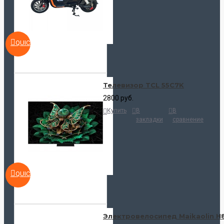
QUICKVIEW
Телевизор TCL 55C7K
2800 руб.
Купить
В
В
закладки
сравнение
QUICKVIEW
Электровелосипед Maikaolin H