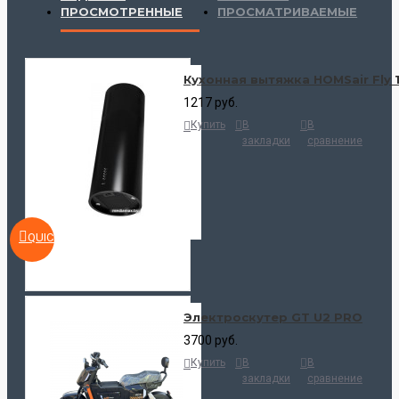
ПРОСМОТРЕННЫЕ
ПРОСМАТРИВАЕМЫЕ
Кухонная вытяжка HOMSair Fly 
1217 руб.
Купить
В
В
закладки
сравнение
QUICKVIEW
Электроскутер GT U2 PRO
3700 руб.
Купить
В
В
закладки
сравнение