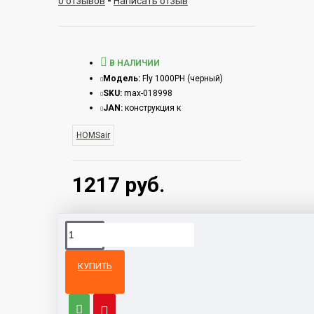
0 отзывов
-
Написать отзыв
В НАЛИЧИИ
Модель:
Fly 1000PH (черный)
SKU:
max-018998
JAN:
конструкция к
HOMSair
1217 руб.
КУПИТЬ
Из той же
Тот же
категории
бренд