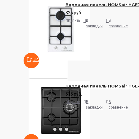
Варочная панель HOMSair HG
325 руб.
Купить
В
В
закладки
сравнение
QUICKVIEW
Варочная панель HOMSair HG
515 руб.
Купить
В
В
закладки
сравнение