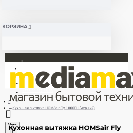
КОРЗИНА
Вход
Регистрация
+375 29 377 88 33
+375 33 673 17 31 (МТС)
Кухонная вытяжка HOMSair Fly 1000PH (черный)
Menu
Кухонная вытяжка HOMSair Fly