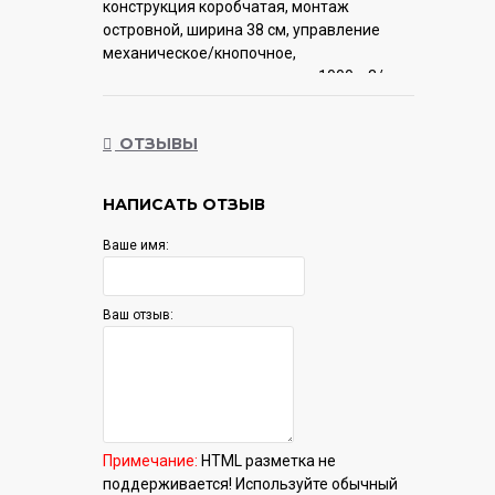
конструкция коробчатая, монтаж
островной, ширина 38 см, управление
механическое/кнопочное,
производительность мотора 1000 м3/ч,
цвет черный
ОТЗЫВЫ
Гарантия:
12 мес.
НАПИСАТЬ ОТЗЫВ
Ваше имя:
Ваш отзыв:
Примечание:
HTML разметка не
поддерживается! Используйте обычный