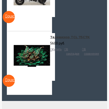
QUICKVIEW
Телевизор TCL 75C7K
5600 руб.
Купить
В
В
закладки
сравнение
QUICKVIEW