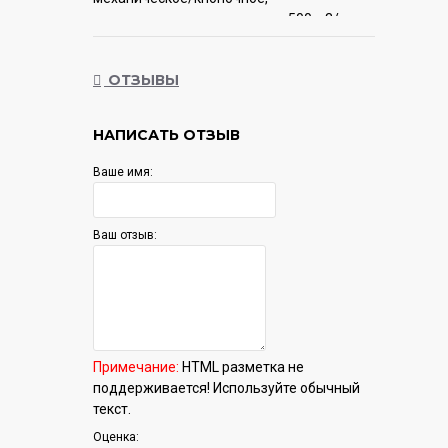
производительность мотора 500 м3/ч,
цвет белый
ОТЗЫВЫ
Гарантия:
12 мес.
НАПИСАТЬ ОТЗЫВ
Ваше имя:
Ваш отзыв:
Примечание:
HTML разметка не
поддерживается! Используйте обычный
текст.
Оценка: