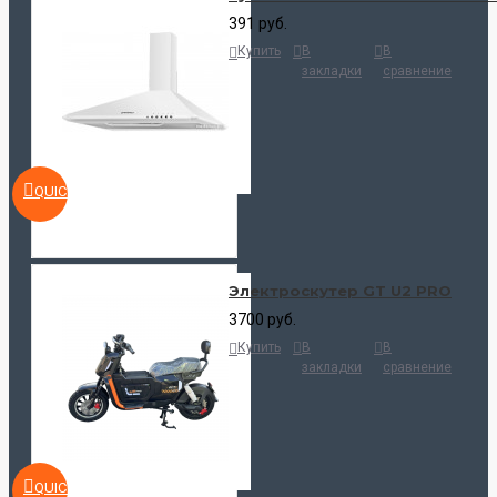
391 руб.
Купить
В
В
закладки
сравнение
QUICKVIEW
Электроскутер GT U2 PRO
3700 руб.
Купить
В
В
закладки
сравнение
QUICKVIEW