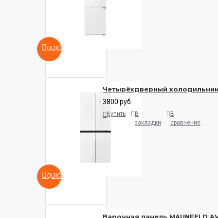
QUICKVIEW
Четырёхдверный холодильни
3800 руб.
Купить
В
В
закладки
сравнение
QUICKVIEW
Варочная панель MAUNFELD A