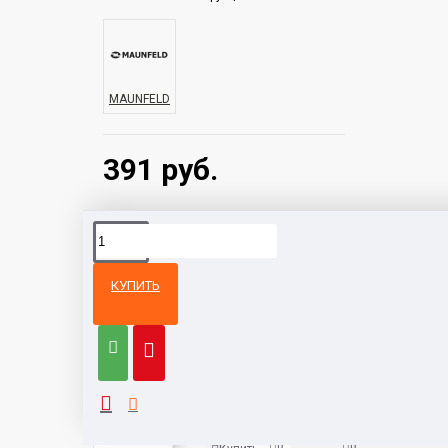
MAUNFELD
391 руб.
КУПИТЬ
Из той же
Тот же
категории
бренд
Кухонная вытяжка HOMSair Art
1038 руб.