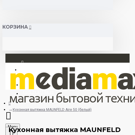
КОРЗИНА
Вход
Регистрация
+375 29 377 88 33
+375 33 673 17 31 (МТС)
Кухонная вытяжка MAUNFELD Aire 50 (белый)
Menu
Кухонная вытяжка MAUNFELD