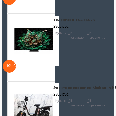
Телевизор TCL 55C7K
2800 руб.
Купить
В
В
закладки
сравнение
QUICKVIEW
Электровелосипед Maikaolin H
2300 руб.
Купить
В
В
закладки
сравнение