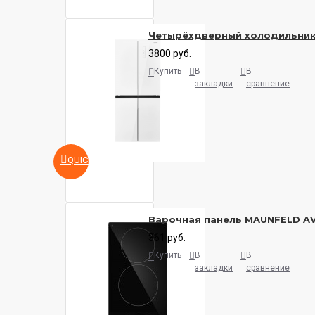
Четырёхдверный холодильни
3800 руб.
Купить
В
В
закладки
сравнение
QUICKVIEW
Варочная панель MAUNFELD A
361 руб.
Купить
В
В
закладки
сравнение