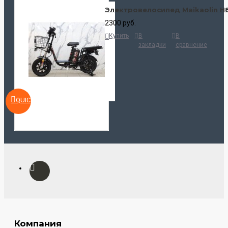
Электровелосипед Maikaolin H
2300 руб.
Купить
В
В
закладки
сравнение
QUICKVIEW
Компания