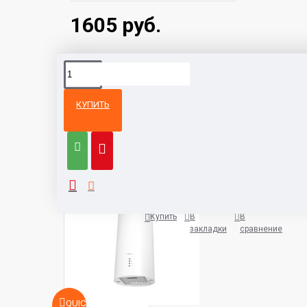
1605 руб.
КУПИТЬ
Из той же
Тот же
категории
бренд
Кухонная вытяжка HOMSair Art
1038 руб.
Купить
В
В
закладки
сравнение
QUICKVIEW