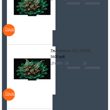
закладки
сравнение
QUICKVIEW
Телевизор TCL 75C7K
5600 руб.
Купить
В
В
закладки
сравнение
QUICKVIEW