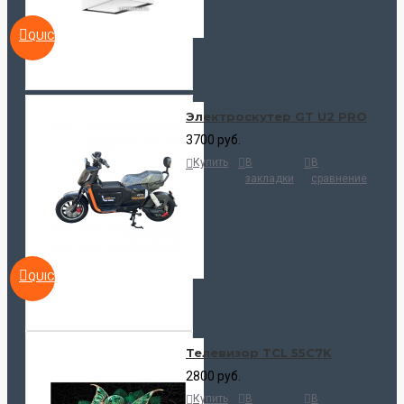
QUICKVIEW
Электроскутер GT U2 PRO
3700 руб.
Купить
В
В
закладки
сравнение
QUICKVIEW
Телевизор TCL 55C7K
2800 руб.
Купить
В
В