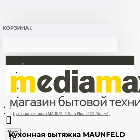
КОРЗИНА
Вход
Регистрация
+375 29 377 88 33
+375 33 673 17 31 (МТС)
Кухонная вытяжка MAUNFELD Bath Plus 402IL (белый)
Menu
Кухонная вытяжка MAUNFELD