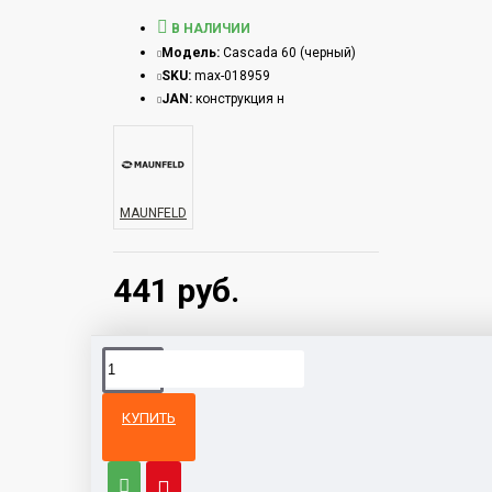
В НАЛИЧИИ
Модель:
Cascada 60 (черный)
SKU:
max-018959
JAN:
конструкция н
MAUNFELD
441 руб.
КУПИТЬ
Из той же
Тот же
категории
бренд