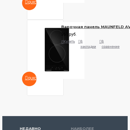
QUICKVIEW
Варочная панель MAUNFELD A
361 руб.
Купить
В
В
закладки
сравнение
QUICKVIEW
НЕДАВНО
НАИБОЛЕЕ