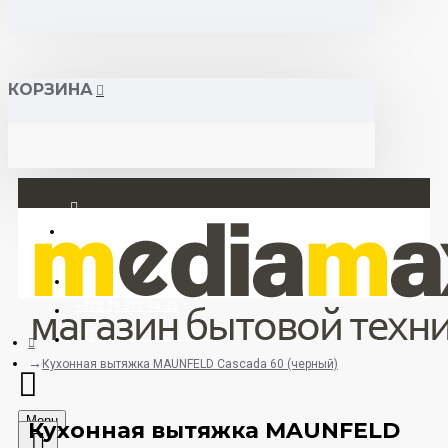
КОРЗИНА
Вход
Регистрация
+375 29 377 88 33
+375 33 673 17 31 (МТС)
Кухонная вытяжка MAUNFELD Cascada 60 (черный)
Menu
Кухонная вытяжка MAUNFELD