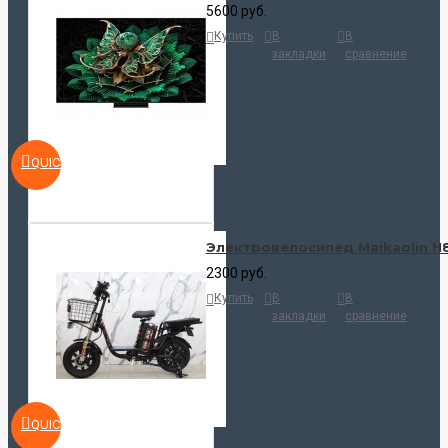
5600 руб.
Купить
В
В
закладки
сравнение
QUICKVIEW
Электровелосипед Maikaolin H
2300 руб.
Купить
В
В
закладки
сравнение
QUICKVIEW