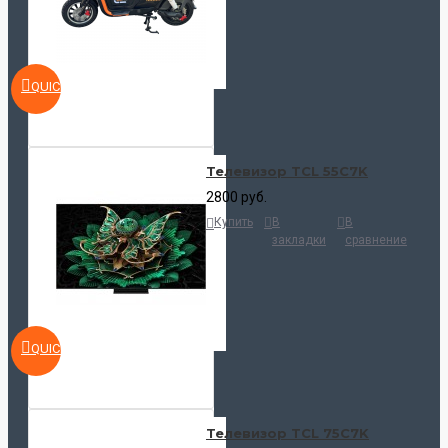
QUICKVIEW
Телевизор TCL 55C7K
2800 руб.
Купить
В
В
закладки
сравнение
QUICKVIEW
Телевизор TCL 75C7K