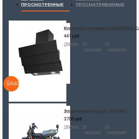
ПРОСМОТРЕННЫЕ
ПРОСМАТРИВАЕМЫЕ
Кухонная вытяжка MAUNFELD Ca
441 руб.
Купить
В
В
закладки
сравнение
QUICKVIEW
Электроскутер GT U2 PRO
3700 руб.
Купить
В
В
закладки
сравнение