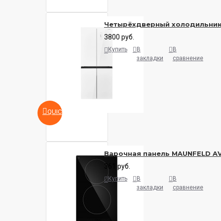
Четырёхдверный холодильни
3800 руб.
Купить
В
В
закладки
сравнение
QUICKVIEW
Варочная панель MAUNFELD A
361 руб.
Купить
В
В
закладки
сравнение