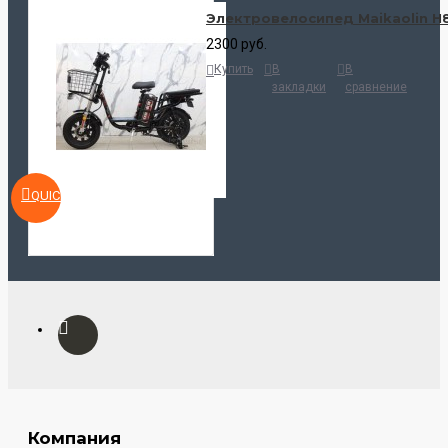
Электровелосипед Maikaolin H
2300 руб.
Купить
В
В
закладки
сравнение
QUICKVIEW
Компания