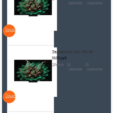
закладки
сравнение
QUICKVIEW
Телевизор TCL 75C7K
5600 руб.
Купить
В
В
закладки
сравнение
QUICKVIEW