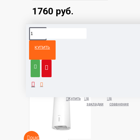
1760 руб.
КУПИТЬ
Из той же
Тот же
категории
бренд
Кухонная вытяжка HOMSair Art
1038 руб.
Купить
В
В
закладки
сравнение
QUICKVIEW