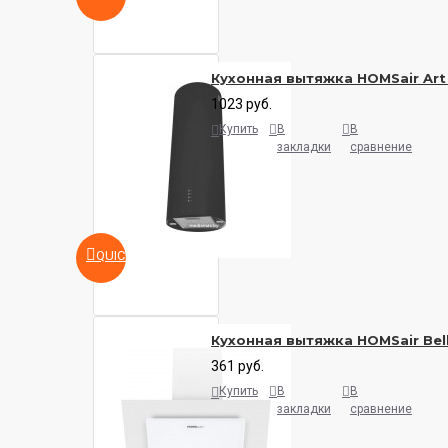
Кухонная вытяжка HOMSair Art
1023 руб.
Купить
В
В
закладки
сравнение
QUICKVIEW
Кухонная вытяжка HOMSair Bell
361 руб.
Купить
В
В
закладки
сравнение