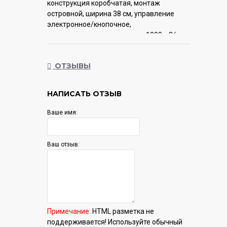
конструкция коробчатая, монтаж
островной, ширина 38 см, управление
электронное/кнопочное,
производительность мотора 1000 м3/ч,
цвет золотой
ОТЗЫВЫ
Гарантия:
12 мес.
НАПИСАТЬ ОТЗЫВ
Ваше имя:
Ваш отзыв:
Примечание:
HTML разметка не
поддерживается! Используйте обычный