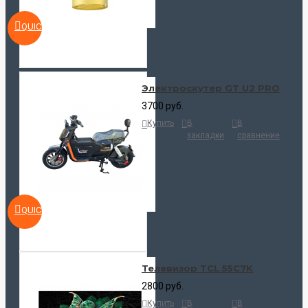
QUICKVIEW
Электроскутер GT U2 PRO
3700 руб.
Купить
В
В
закладки
сравнение
QUICKVIEW
Телевизор TCL 55C7K
2800 руб.
Купить
В
В