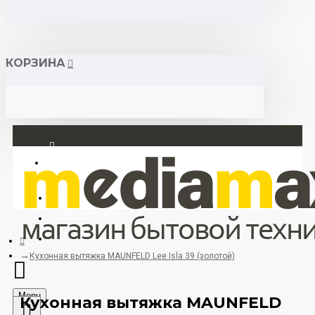
КОРЗИНА
Вход
Регистрация
+375 29 377 88 33
+375 33 673 17 31 (МТС)
Кухонная вытяжка MAUNFELD Lee Isla 39 (золотой)
Menu
Кухонная вытяжка MAUNFELD