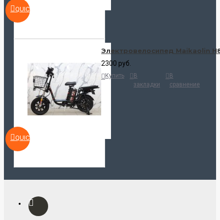
QUICKVIEW
Электровелосипед Maikaolin H
2300 руб.
Купить
В
В
закладки
сравнение
QUICKVIEW