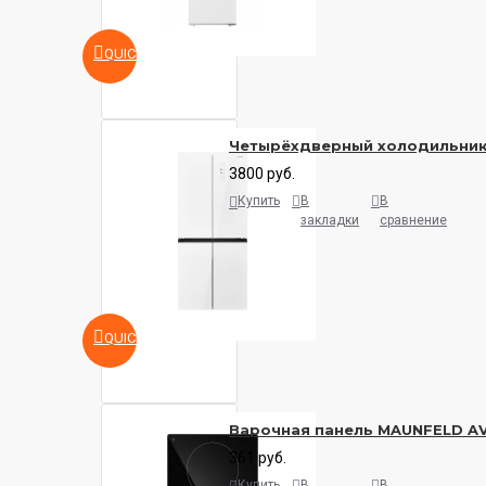
QUICKVIEW
Четырёхдверный холодильни
3800 руб.
Купить
В
В
закладки
сравнение
QUICKVIEW
Варочная панель MAUNFELD A
361 руб.
Купить
В
В