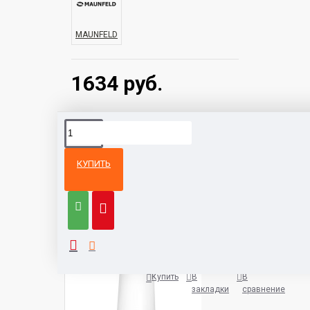
MAUNFELD
1634 руб.
КУПИТЬ
Из той же
Тот же
категории
бренд
Кухонная вытяжка HOMSair Art
1038 руб.
Купить
В
В
закладки
сравнение