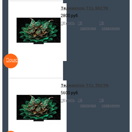
Телевизор TCL 55C7K
2800 руб.
Купить
В
В
закладки
сравнение
QUICKVIEW
Телевизор TCL 75C7K
5600 руб.
Купить
В
В
закладки
сравнение