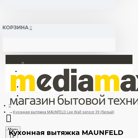
КОРЗИНА
Вход
Регистрация
+375 29 377 88 33
+375 33 673 17 31 (МТС)
Кухонная вытяжка MAUNFELD Lee Wall sensor 39 (белый)
Menu
Кухонная вытяжка MAUNFELD