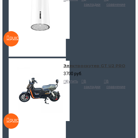
закладки
сравнение
QUICKVIEW
Электроскутер GT U2 PRO
3700 руб.
Купить
В
В
закладки
сравнение
QUICKVIEW