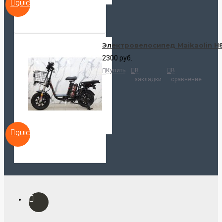
QUICKVIEW
Электровелосипед Maikaolin H
2300 руб.
Купить
В
В
закладки
сравнение
QUICKVIEW