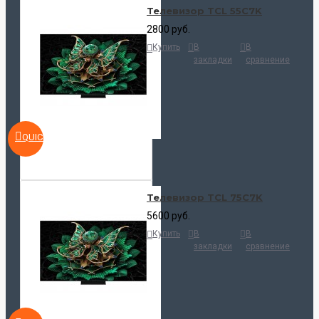
Телевизор TCL 55C7K
2800 руб.
Купить
В
В
закладки
сравнение
QUICKVIEW
Телевизор TCL 75C7K
5600 руб.
Купить
В
В
закладки
сравнение