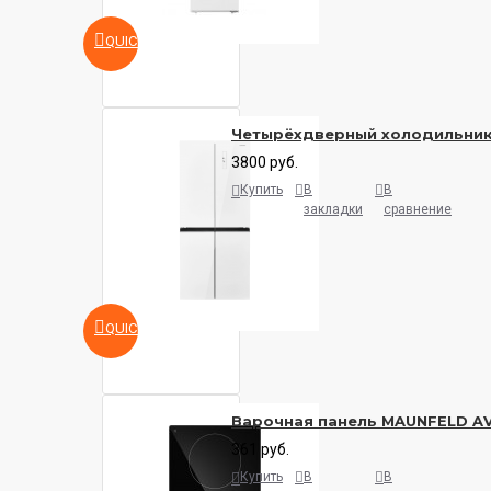
QUICKVIEW
Четырёхдверный холодильни
3800 руб.
Купить
В
В
закладки
сравнение
QUICKVIEW
Варочная панель MAUNFELD A
361 руб.
Купить
В
В