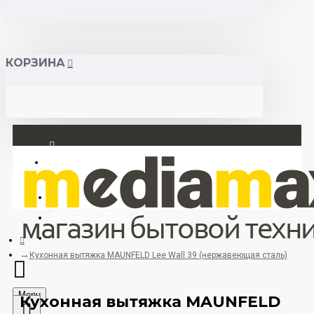
КОРЗИНА
Вход
Регистрация
+375 29 377 88 33
+375 33 673 17 31 (МТС)
Кухонная вытяжка MAUNFELD Lee Wall 39 (нержавеющая сталь)
Menu
Кухонная вытяжка MAUNFELD