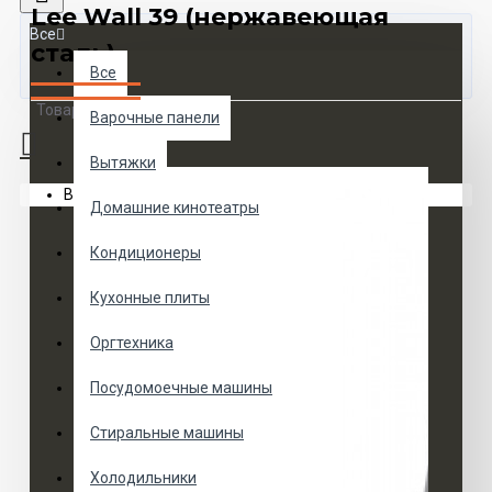
Lee Wall 39 (нержавеющая
Все
сталь)
Все
Товаров 0 (0 руб.)
Варочные панели
Вытяжки
Ваша корзина пуста!
Домашние кинотеатры
Кондиционеры
Кухонные плиты
Оргтехника
Посудомоечные машины
Стиральные машины
Холодильники