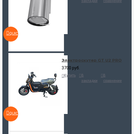
закладки
сравнение
QUICKVIEW
Электроскутер GT U2 PRO
3700 руб.
Купить
В
В
закладки
сравнение
QUICKVIEW