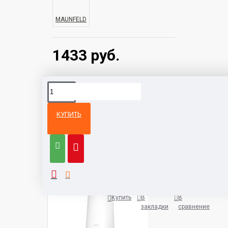
MAUNFELD
1433 руб.
КУПИТЬ
Из той же
Тот же
категории
бренд
Кухонная вытяжка HOMSair Art
1038 руб.
Купить
В
В
закладки
сравнение