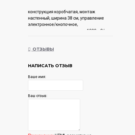
конструкция коробчатая, монтаж
настенный, ширина 38 см, управление
электронное/кнопочное,
производительность мотора 1000 м3/ч,
цвет нержавеющая сталь
ОТЗЫВЫ
Гарантия:
12 мес.
НАПИСАТЬ ОТЗЫВ
Ваше имя:
Ваш отзыв: