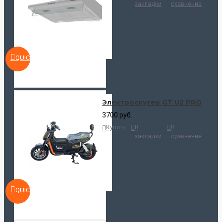
закладки
сравнение
QUICKVIEW
Электроскутер GT U2 PRO
3700 руб.
Купить
В
В
закладки
сравнение
QUICKVIEW