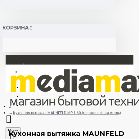
КОРЗИНА
Вход
Регистрация
+375 29 377 88 33
+375 33 673 17 31 (МТС)
Кухонная вытяжка MAUNFELD MP-1 60 (нержавеющая сталь)
Menu
Кухонная вытяжка MAUNFELD