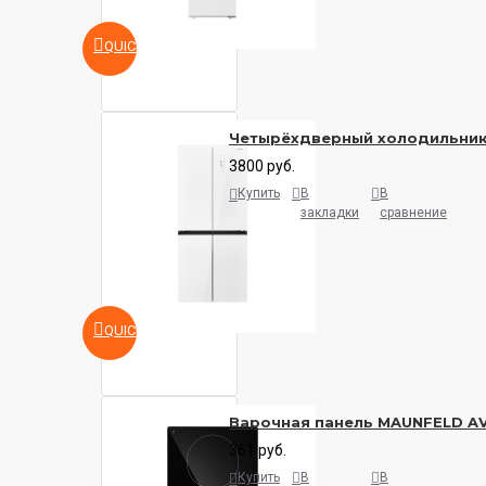
QUICKVIEW
Четырёхдверный холодильни
3800 руб.
Купить
В
В
закладки
сравнение
QUICKVIEW
Варочная панель MAUNFELD A
361 руб.
Купить
В
В