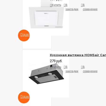
Купить
В
В
закладки
сравнение
QUICKVIEW
Кухонная вытяжка HOMSair Cam
279 руб.
Купить
В
В
закладки
сравнение
QUICKVIEW