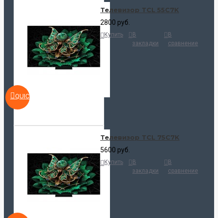
Телевизор TCL 55C7K
2800 руб.
Купить
В
В
закладки
сравнение
QUICKVIEW
Телевизор TCL 75C7K
5600 руб.
Купить
В
В
закладки
сравнение