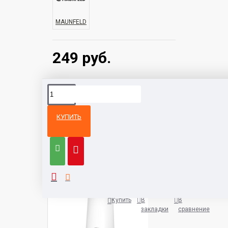
MAUNFELD
249 руб.
КУПИТЬ
Из той же
Тот же
категории
бренд
Кухонная вытяжка HOMSair Art
1038 руб.
Купить
В
В
закладки
сравнение