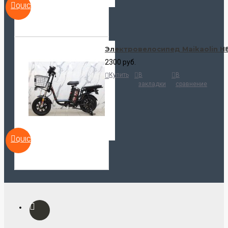
QUICKVIEW
Электровелосипед Maikaolin H
2300 руб.
Купить
В
В
закладки
сравнение
QUICKVIEW