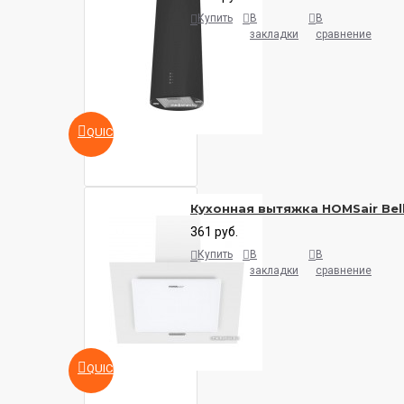
Купить
В
В
закладки
сравнение
QUICKVIEW
Кухонная вытяжка HOMSair Bell
361 руб.
Купить
В
В
закладки
сравнение
QUICKVIEW