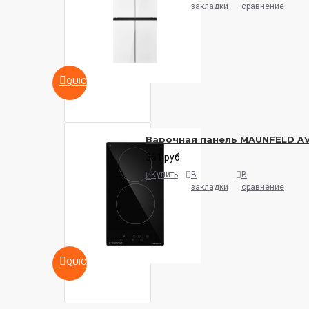
закладки
сравнение
QUICKVIEW
Варочная панель MAUNFELD A
361 руб.
Купить
В
В
закладки
сравнение
QUICKVIEW