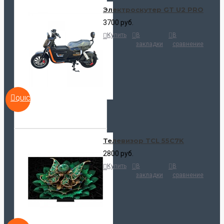
Электроскутер GT U2 PRO
3700 руб.
Купить
В
В
закладки
сравнение
QUICKVIEW
Телевизор TCL 55C7K
2800 руб.
Купить
В
В
закладки
сравнение