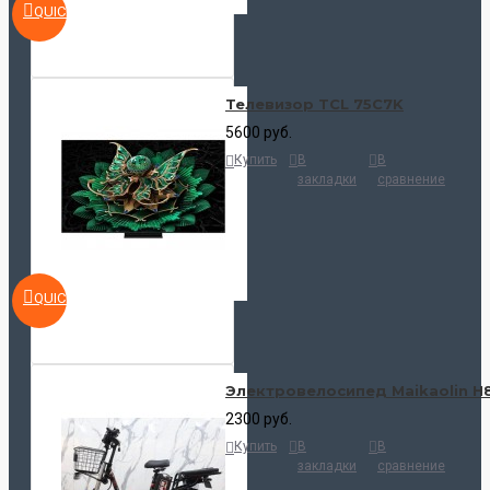
QUICKVIEW
Телевизор TCL 75C7K
5600 руб.
Купить
В
В
закладки
сравнение
QUICKVIEW
Электровелосипед Maikaolin H
2300 руб.
Купить
В
В
закладки
сравнение