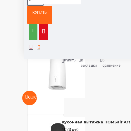
КУПИТЬ
Из той же
Тот же
категории
бренд
Кухонная вытяжка HOMSair Art
1038 руб.
Купить
В
В
закладки
сравнение
QUICKVIEW
Кухонная вытяжка HOMSair Art
1023 руб.