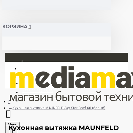
КОРЗИНА
Вход
Регистрация
+375 29 377 88 33
+375 33 673 17 31 (МТС)
Кухонная вытяжка MAUNFELD Sky Star Chef 60 (белый)
Menu
Кухонная вытяжка MAUNFELD