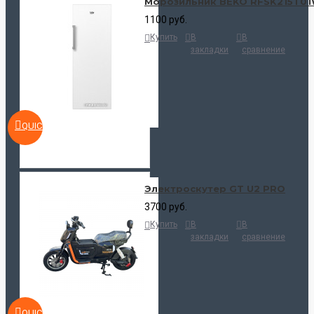
Морозильник BEKO RFSK215T0
1100 руб.
Купить
В
В
закладки
сравнение
QUICKVIEW
Электроскутер GT U2 PRO
3700 руб.
Купить
В
В
закладки
сравнение
QUICKVIEW