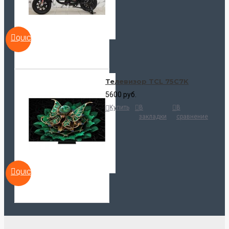
QUICKVIEW
Телевизор TCL 75C7K
5600 руб.
Купить
В
В
закладки
сравнение
QUICKVIEW