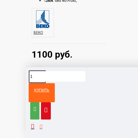
JAN:
без No Frost,
BEKO
1100 руб.
КУПИТЬ
Из той же
Тот же
категории
бренд
Морозильник Gorenje F39FPW
750 руб.