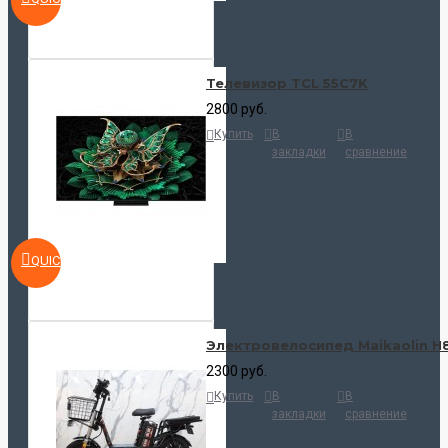
Телевизор TCL 55C7K
2800 руб.
Купить
В
В
закладки
сравнение
QUICKVIEW
Электровелосипед Maikaolin H
2300 руб.
Купить
В
В
закладки
сравнение