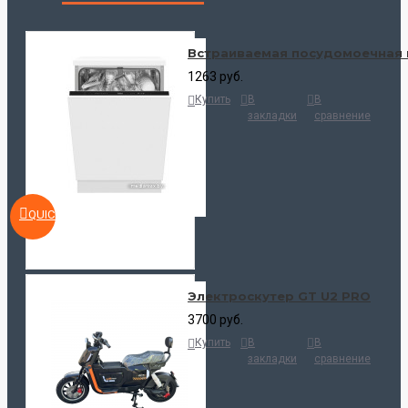
Встраиваемая посудомоечная 
1263 руб.
Купить
В
В
закладки
сравнение
QUICKVIEW
Электроскутер GT U2 PRO
3700 руб.
Купить
В
В
закладки
сравнение