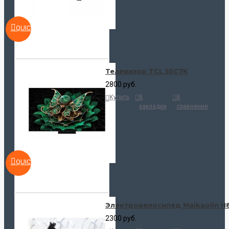
QUICKVIEW
Телевизор TCL 55C7K
2800 руб.
Купить
В
В
закладки
сравнение
QUICKVIEW
Электровелосипед Maikaolin H
2300 руб.