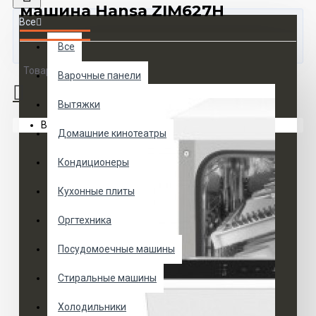
машина Hansa ZIM627H
Все
Все
Товаров 0 (0 руб.)
Варочные панели
Вытяжки
Ваша корзина пуста!
Домашние кинотеатры
Кондиционеры
Кухонные плиты
Оргтехника
Посудомоечные машины
Стиральные машины
Холодильники