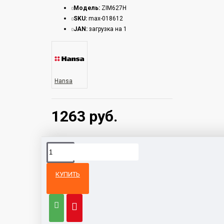
Модель:
ZIM627H
SKU:
max-018612
JAN:
загрузка на 1
Hansa
1263 руб.
КУПИТЬ
Из той же
Тот же
категории
бренд