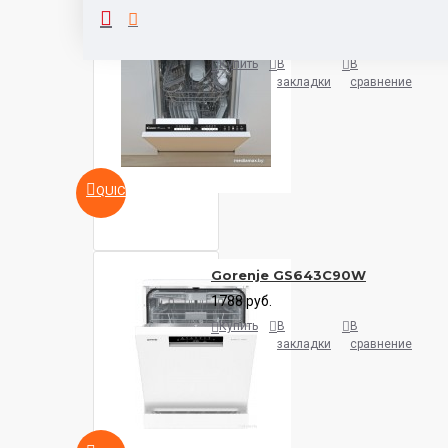
Candy CDIH 2L1047-08
991 руб.
Купить
В
В
закладки
сравнение
QUICKVIEW
Gorenje GS643C90W
1788 руб.
Купить
В
В
закладки
сравнение