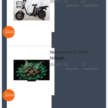
Купить
В
В
закладки
сравнение
QUICKVIEW
Телевизор TCL 75C7K
5600 руб.
Купить
В
В
закладки
сравнение
QUICKVIEW