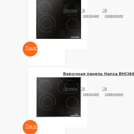
808 руб.
Купить
В
В
закладки
сравнение
QUICKVIEW
Варочная панель Hansa BHCI6
842 руб.
Купить
В
В
закладки
сравнение
QUICKVIEW