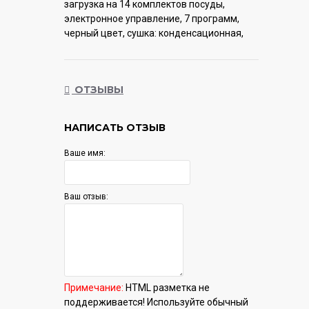
загрузка на 14 комплектов посуды,
электронное управление, 7 программ,
черный цвет, сушка: конденсационная,
половинная загрузка, индикация на полу:
нет
ОТЗЫВЫ
Гарантия:
12 мес.
НАПИСАТЬ ОТЗЫВ
Ваше имя:
Ваш отзыв:
Примечание:
HTML разметка не
поддерживается! Используйте обычный