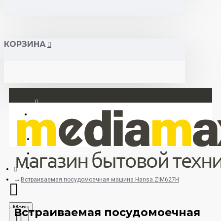
КОРЗИНА
Вход
Регистрация
+375 29 377 88 33
+375 33 673 17 31 (МТС)
Встраиваемая посудомоечная машина Hansa ZIM627H
Menu
Встраиваемая посудомоечная