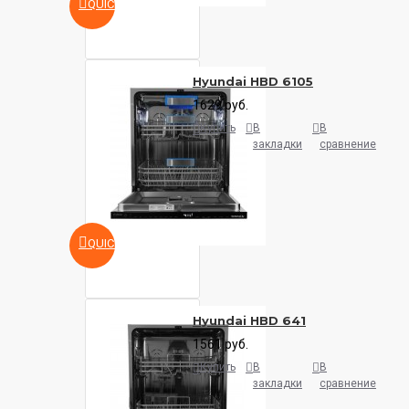
QUICKVIEW
Hyundai HBD 6105
1629 руб.
Купить
В
В
закладки
сравнение
QUICKVIEW
Hyundai HBD 641
1561 руб.
Купить
В
В
закладки
сравнение