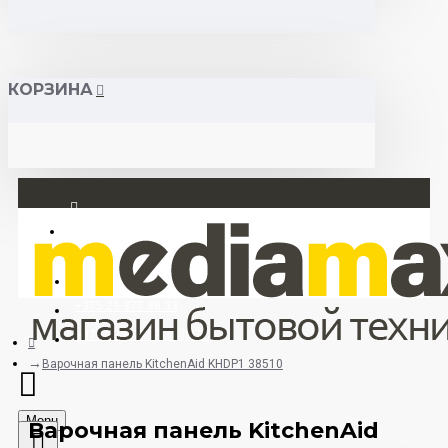
КОРЗИНА
Вход
Регистрация
+375 29 377 88 33
+375 33 673 17 31 (МТС)
Варочная панель KitchenAid KHDP1 38510
Menu
Варочная панель KitchenAid