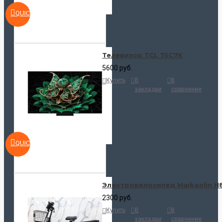
QUICKVIEW
Телевизор TCL 75C7K
5600 руб.
Купить
В
В
закладки
сравнение
QUICKVIEW
Электровелосипед Maikaolin H
2300 руб.
Купить
В
В
закладки
сравнение