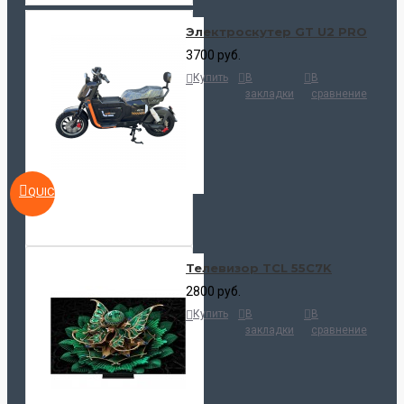
Электроскутер GT U2 PRO
3700 руб.
Купить
В
В
закладки
сравнение
QUICKVIEW
Телевизор TCL 55C7K
2800 руб.
Купить
В
В
закладки
сравнение