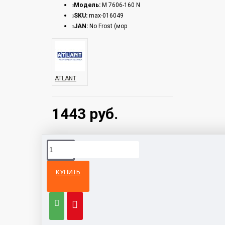
Модель:
М 7606-160 N
SKU:
max-016049
JAN:
No Frost (мор
ATLANT
1443 руб.
КУПИТЬ
Из той же
Тот же
категории
бренд