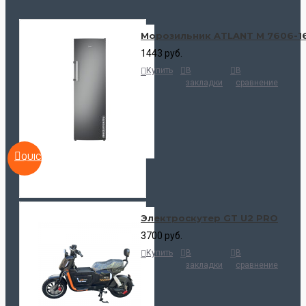
Морозильник ATLANT М 7606-1
1443 руб.
Купить
В
В
закладки
сравнение
QUICKVIEW
Электроскутер GT U2 PRO
3700 руб.
Купить
В
В
закладки
сравнение