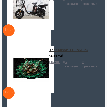
закладки
сравнение
QUICKVIEW
Телевизор TCL 75C7K
5600 руб.
Купить
В
В
закладки
сравнение
QUICKVIEW