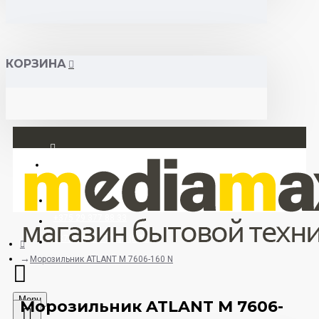
КОРЗИНА
Вход
Регистрация
+375 29 377 88 33
+375 33 673 17 31 (МТС)
Морозильник ATLANT М 7606-160 N
Menu
Морозильник ATLANT М 7606-