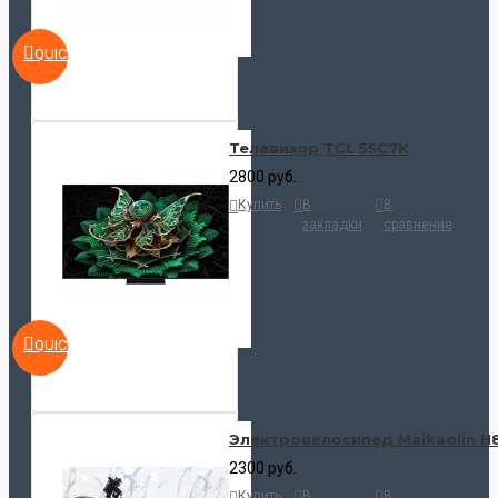
QUICKVIEW
Телевизор TCL 55C7K
2800 руб.
Купить
В
В
закладки
сравнение
QUICKVIEW
Электровелосипед Maikaolin H
2300 руб.
Купить
В
В