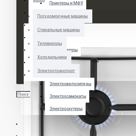
Холодильники
Принтеры и МФУ
Электротранспорт
Посудомоечные машины
Духовые шкафы
Стиральные машины
Кофемашины
Телевизоры
Морозильные камеры
Холодильники
Ноутбуки
Электротранспорт
Телевизоры
Электровелосипеды
Электросамокаты
Электроскутеры
О НАС
УСЛУГИ