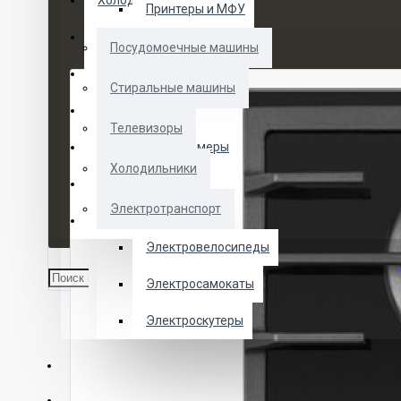
Холодильники
Принтеры и МФУ
Электротранспорт
Посудомоечные машины
Духовые шкафы
Стиральные машины
Кофемашины
Телевизоры
Морозильные камеры
Холодильники
Ноутбуки
Электротранспорт
Телевизоры
Электровелосипеды
Электросамокаты
Электроскутеры
О НАС
УСЛУГИ