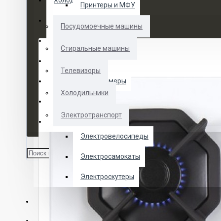
Холодильники
Принтеры и МФУ
Электротранспорт
Посудомоечные машины
Духовые шкафы
Стиральные машины
Кофемашины
Телевизоры
Морозильные камеры
Холодильники
Ноутбуки
Электротранспорт
Телевизоры
Электровелосипеды
Электросамокаты
Электроскутеры
О НАС
УСЛУГИ