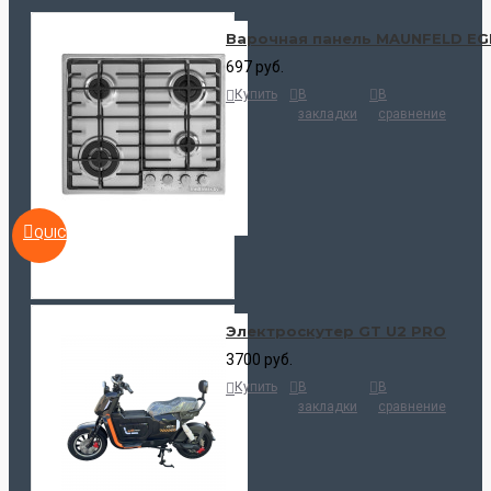
Варочная панель MAUNFELD EG
697 руб.
Купить
В
В
закладки
сравнение
QUICKVIEW
Электроскутер GT U2 PRO
3700 руб.
Купить
В
В
закладки
сравнение