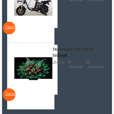
QUICKVIEW
Телевизор TCL 75C7K
5600 руб.
Купить
В
В
закладки
сравнение
QUICKVIEW