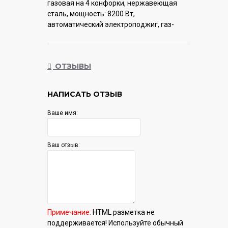
газовая на 4 конфорки, нержавеющая
сталь, мощность: 8200 Вт,
автоматический электроподжиг, газ-
контроль, решетки: чугун, независимая
установка, размеры (ШхГ): 59x51.5 см
ОТЗЫВЫ
Гарантия:
12 мес.
НАПИСАТЬ ОТЗЫВ
Ваше имя:
Ваш отзыв:
Примечание:
HTML разметка не
поддерживается! Используйте обычный