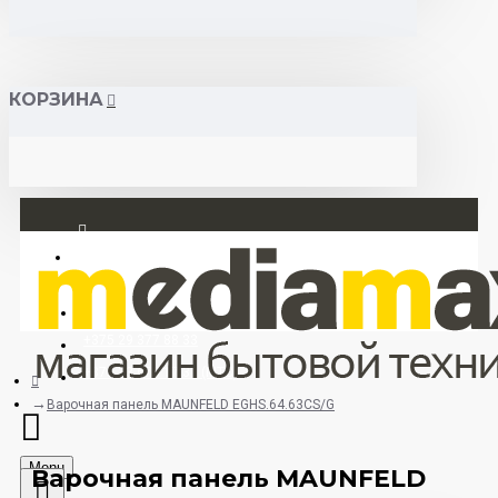
КОРЗИНА
Вход
Регистрация
+375 29 377 88 33
+375 33 673 17 31 (МТС)
Варочная панель MAUNFELD EGHS.64.63CS/G
Menu
Варочная панель MAUNFELD