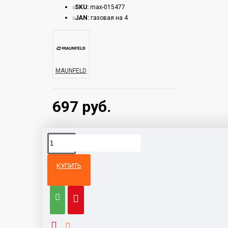
SKU:
max-015477
JAN:
газовая на 4
MAUNFELD
697 руб.
КУПИТЬ
Из той же
Тот же
категории
бренд
Варочная панель AEG IAE8488