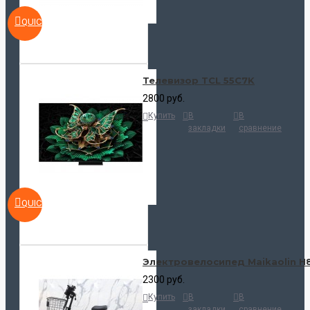
QUICKVIEW
Телевизор TCL 55C7K
2800 руб.
Купить
В
В
закладки
сравнение
QUICKVIEW
Электровелосипед Maikaolin H
2300 руб.
Купить
В
В
закладки
сравнение