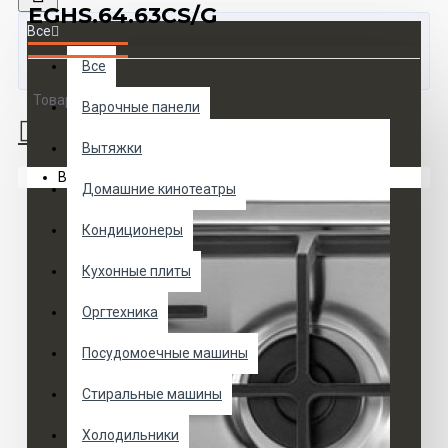
EGHS.64.63CS/G
Все
Все
Товаров 0 (0 руб.)
Варочные панели
Вытяжки
Ваша корзина пуста!
Домашние кинотеатры
Кондиционеры
Кухонные плиты
Оргтехника
Посудомоечные машины
Стиральные машины
Холодильники