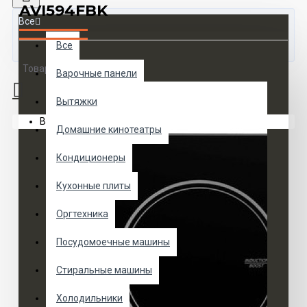
AVI594FBK
Все
Все
Товаров 0 (0 руб.)
Варочные панели
Вытяжки
Ваша корзина пуста!
Домашние кинотеатры
Кондиционеры
Кухонные плиты
Оргтехника
Посудомоечные машины
Стиральные машины
Холодильники