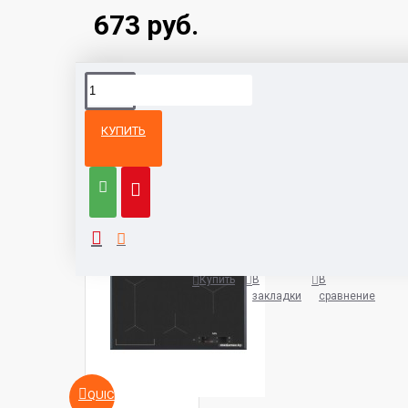
673 руб.
КУПИТЬ
Из той же
Тот же
категории
бренд
Варочная панель AEG IAE8488
5932 руб.
Купить
В
В
закладки
сравнение
QUICKVIEW