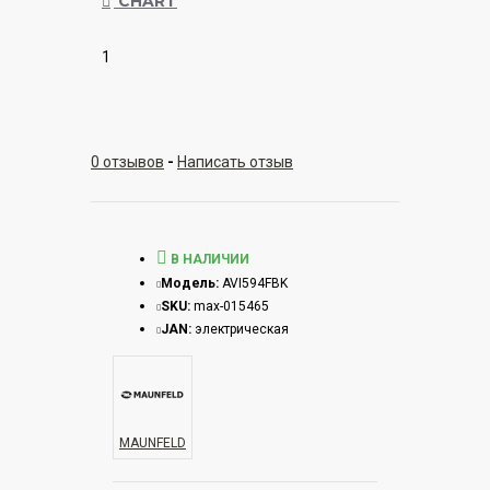
CHART
1
0 отзывов
-
Написать отзыв
В НАЛИЧИИ
Модель:
AVI594FBK
SKU:
max-015465
JAN:
электрическая
MAUNFELD