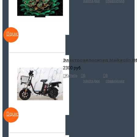
закладки
сравнение
QUICKVIEW
Электровелосипед Maikaolin H
2300 руб.
Купить
В
В
закладки
сравнение
QUICKVIEW