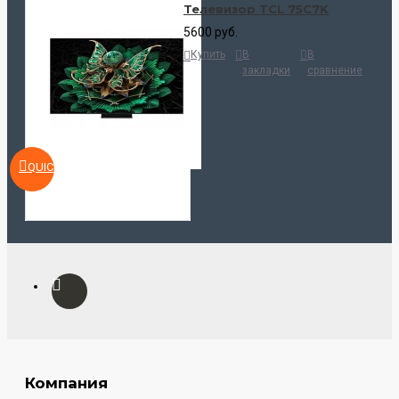
Телевизор TCL 75C7K
5600 руб.
Купить
В
В
закладки
сравнение
QUICKVIEW
Компания