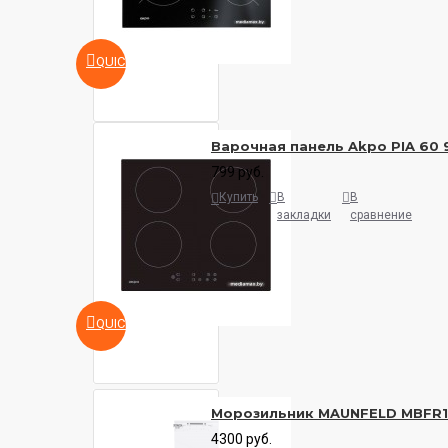
QUICKVIEW
Варочная панель Akpo PIA 60 
799 руб.
Купить
В
В
закладки
сравнение
QUICKVIEW
Морозильник MAUNFELD MBFR
4300 руб.