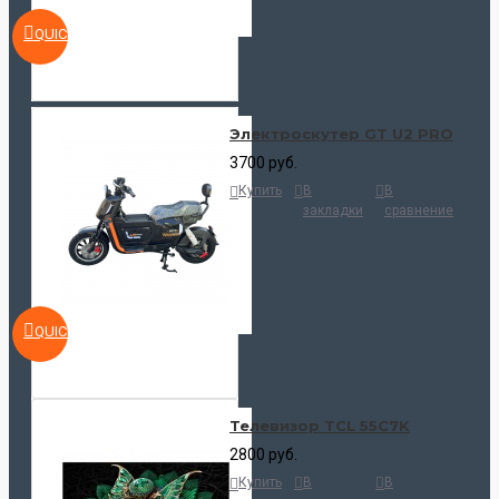
QUICKVIEW
Электроскутер GT U2 PRO
3700 руб.
Купить
В
В
закладки
сравнение
QUICKVIEW
Телевизор TCL 55C7K
2800 руб.
Купить
В
В