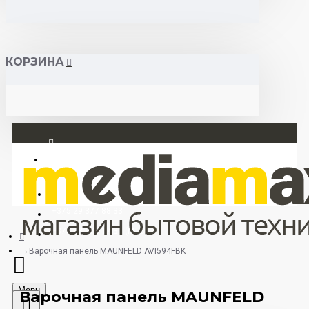
КОРЗИНА
Вход
Регистрация
+375 29 377 88 33
+375 33 673 17 31 (МТС)
Варочная панель MAUNFELD AVI594FBK
Menu
Варочная панель MAUNFELD