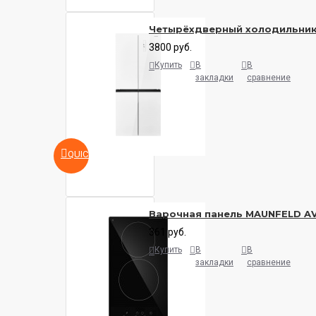
Четырёхдверный холодильни
3800 руб.
Купить
В
В
закладки
сравнение
QUICKVIEW
Варочная панель MAUNFELD A
361 руб.
Купить
В
В
закладки
сравнение