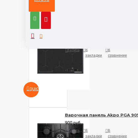
Из той же
Тот же
категории
бренд
Варочная панель AEG IAE8488
5932 руб.
Купить
В
В
закладки
сравнение
QUICKVIEW
Варочная панель Akpo PGA 90
900 руб.
Купить
В
В
закладки
сравнение