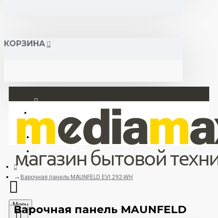
КОРЗИНА
Вход
Регистрация
+375 29 377 88 33
+375 33 673 17 31 (МТС)
Варочная панель MAUNFELD EVI.292-WH
Menu
Варочная панель MAUNFELD