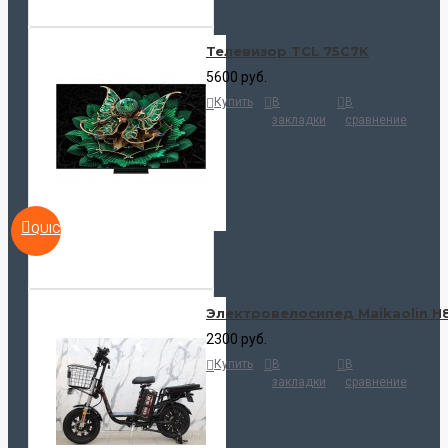
Телевизор TCL 75C7K
5600 руб.
Купить
В
В
закладки
сравнение
QUICKVIEW
Электровелосипед Maikaolin H
2300 руб.
Купить
В
В
закладки
сравнение