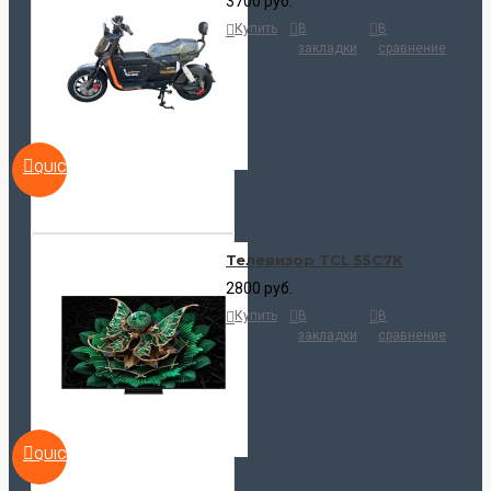
3700 руб.
Купить
В
В
закладки
сравнение
QUICKVIEW
Телевизор TCL 55C7K
2800 руб.
Купить
В
В
закладки
сравнение
QUICKVIEW