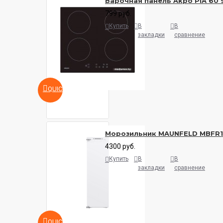
Варочная панель Akpo PIA 60 
799 руб.
Купить
В
В
закладки
сравнение
QUICKVIEW
Морозильник MAUNFELD MBFR
4300 руб.
Купить
В
В
закладки
сравнение
QUICKVIEW