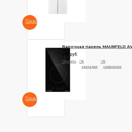
QUICKVIEW
Варочная панель MAUNFELD A
361 руб.
Купить
В
В
закладки
сравнение
QUICKVIEW