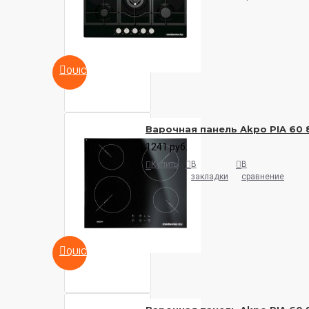
QUICKVIEW
Варочная панель Akpo PIA 60 
1241 руб.
Купить
В
В
закладки
сравнение
QUICKVIEW