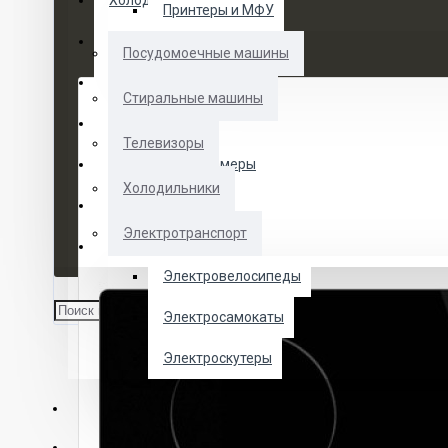
Холодильники
Принтеры и МФУ
Электротранспорт
Посудомоечные машины
Духовые шкафы
Стиральные машины
Кофемашины
Телевизоры
Морозильные камеры
Холодильники
Ноутбуки
Электротранспорт
Телевизоры
Электровелосипеды
Электросамокаты
Электроскутеры
О НАС
УСЛУГИ