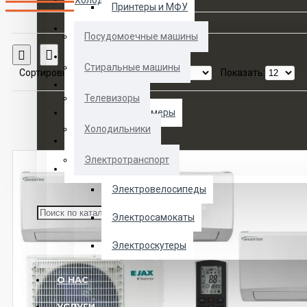
Холодильники
Принтеры и МФУ
Электротранспорт
Посудомоечные машины
Сравнение товаров
Духовые шкафы
Стиральные машины
Сортировка:
Показать:
Кофемашины
Телевизоры
Морозильные камеры
Холодильники
Ноутбуки
Электротранспорт
Телевизоры
Электровелосипеды
Электросамокаты
Электроскутеры
О НАС
УСЛУГИ