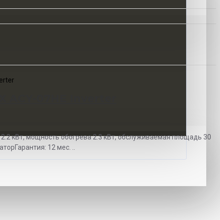
erter
X ACY-07HE Inverter
2.2 кВт, мощность обогрева 2.3 кВт, обслуживаемая площадь 30
заторГарантия: 12 мес. ..