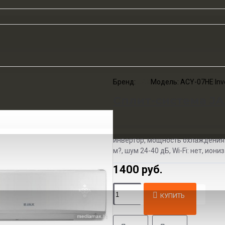
Бренд:
JAX
Модель:
ACY-07HE Inv
Сплит-система JA
инвертор, мощность охлаждения 
м?, шум 24-40 дБ, Wi-Fi: нет, иони
1400 руб.
КУПИТЬ