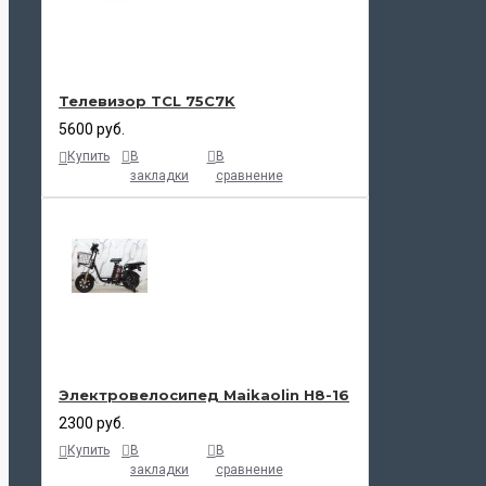
Телевизор TCL 75C7K
5600 руб.
Купить
В
В
закладки
сравнение
Электровелосипед Maikaolin H8-16
2300 руб.
Купить
В
В
закладки
сравнение