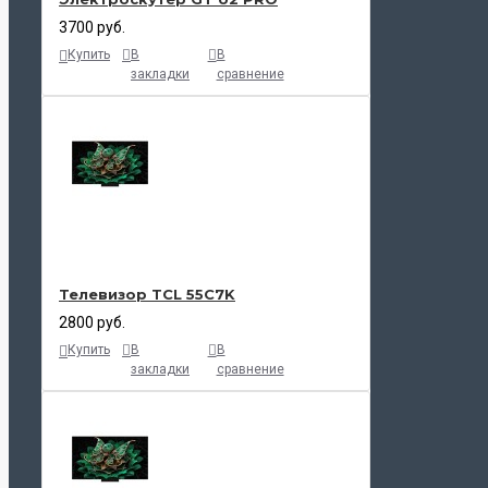
3700 руб.
Купить
В
В
закладки
сравнение
Телевизор TCL 55C7K
2800 руб.
Купить
В
В
закладки
сравнение